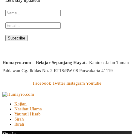
Let's stay updated!
Humayro.com – Belajar Sepanjang Hayat.
Kantor : Jalan Taman
Pahlawan Gg. Ikhlas No. 2 RT18/RW 08 Purwakarta 41119
Facebook
Twitter
Instagram
Youtube
Kajian
Nasihat Ulama
Yaumul Hisab
Sirah
Ibrah
Sign In