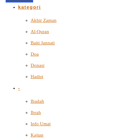
kategori
Akhir Zaman
Al-Quran
Baiti Jannati
Doa
Donasi
Hadist
-
Ibadah
Ibrah
Info Umat
Kajian