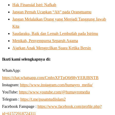
Hak Finansial Istri: Nafkah
Jangan Pernah Ucapkan “Ah” pada Orangtuamu
Jangan Melalaikan Orang yang Menjadi Tanggung Jawab
Kita
Saudaraku, Baik dan Lemah Lembutlah pada Istrimu
Menikah, Penyempurna Separuh Agama
Ajarkan Anak Mengecilkan Suara Ketika Bersin
Ikuti kami selengkapnya di:
WhatsApp:
https://chat.whatsapp.com/CmhxXFTpO6t98yYERJBNTB
Instagram:
https://www.instagram.com/humayro_media/
YouTube:
https://www.youtube.com/@humayromedia
Telegram :
https://t.me/pusatstudiislam2
Facebook Fanspage :
https://www.facebook.com/profile.php?
id=61572918724311