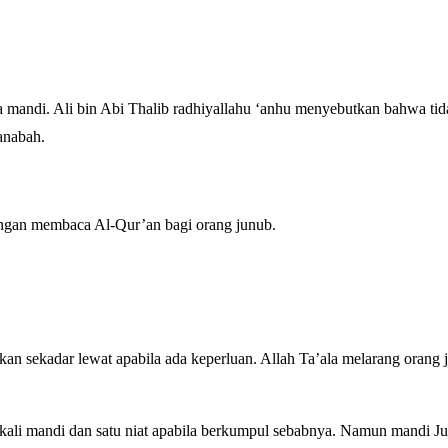
 mandi. Ali bin Abi Thalib radhiyallahu ‘anhu menyebutkan bahwa tid
elain janabah.
angan membaca Al-Qur’an bagi orang junub.
kan sekadar lewat apabila ada keperluan. Allah Ta’ala melarang orang 
 kali mandi dan satu niat apabila berkumpul sebabnya. Namun mandi J