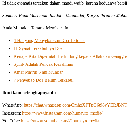
Id tidak otomatis tercakup dalam mandi wajib, karena keduanya bersif
Sumber: Fiqih Muslimah, Ibadat – Muamalat, Karya: Ibrahim Muha
Anda Mungkin Tertarik Membaca Ini
4 Hal yang Menyebabkan Doa Tertolak
11 Syarat Terkabulnya Doa
Kenapa Kita Diperintah Berlindung kepada Allah dari Ganggu
Syirik Adalah Puncak Kezaliman
Amar Ma’ruf Nahi Munkar
7 Penyebab Doa Belum Terkabul
Ikuti kami selengkapnya di:
WhatsApp:
https://chat.whatsapp.com/CmhxXFTpO6t98yYERJBN
Instagram:
https://www.instagram.com/humayro_media/
YouTube:
https://www.youtube.com/@humayromedia