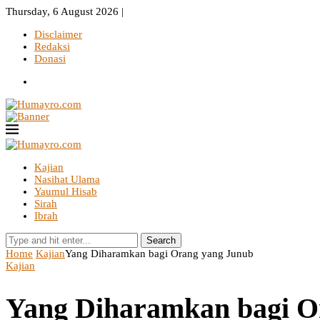
Thursday, 6 August 2026 |
Disclaimer
Redaksi
Donasi
Kajian
Nasihat Ulama
Yaumul Hisab
Sirah
Ibrah
Search
Home
Kajian
Yang Diharamkan bagi Orang yang Junub
Kajian
Yang Diharamkan bagi O