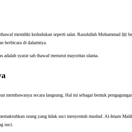
memiliki kedudukan seperti salat. Rasulullah Muhammad ﷺ bersabda bahwa
an berbicara di dalamnya.
 adalah syarat sah thawaf menurut mayoritas ulama.
ya
pun membawanya secara langsung. Hal ini sebagai bentuk pengagungan
a memakruhkan orang yang tidak suci menyentuh mushaf. Al-Imam Mali
g suci.