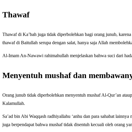
Thawaf
Thawaf di Ka’bah juga tidak diperbolehkan bagi orang junub, karena thawaf 
thawaf di Baitullah serupa dengan salat, hanya saja Allah membolehk
Al-Imam An-Nawawi rahimahullah menjelaskan bahwa suci dari hadas
Menyentuh mushaf dan membawan
Orang junub tidak diperbolehkan menyentuh mushaf Al-Qur’an atau
Kalamullah.
Sa’ad bin Abi Waqqash radhiyallahu ‘anhu dan para sahabat lainny
juga berpendapat bahwa mushaf tidak disentuh kecuali oleh orang yan