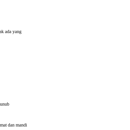
ak ada yang
junub
umat dan mandi