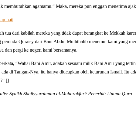
 tidak membutuhkan agamamu.” Maka, mereka pun enggan menerima ajak
ap hati
ah tua dari kabilah mereka yang tidak dapat berangkat ke Mekkah kare
g pemuda Quraisy dari Bani Abdul Muththalib menemui kami yang me
a dan pergi ke negeri kami bersamanya.
berkata, “Wahai Bani Amir, adakah sesuatu milik Bani Amir yang terti
ada di Tangan-Nya, itu hanya diucapkan oleh keturunan Ismail. Itu ad
?” []
nulis: Syaikh Shafiyyurahman al-Mubarakfuri/ Penerbit: Ummu Qura