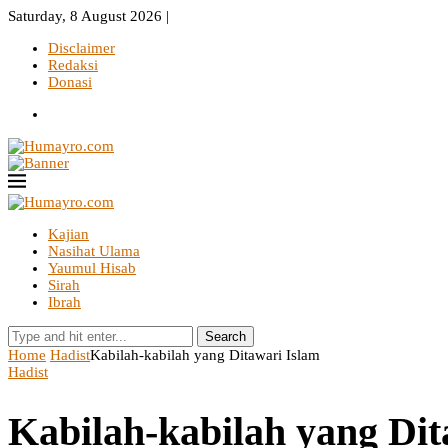
Saturday, 8 August 2026 |
Disclaimer
Redaksi
Donasi
Kajian
Nasihat Ulama
Yaumul Hisab
Sirah
Ibrah
Search
Home
Hadist
Kabilah-kabilah yang Ditawari Islam
Hadist
Kabilah-kabilah yang Dit