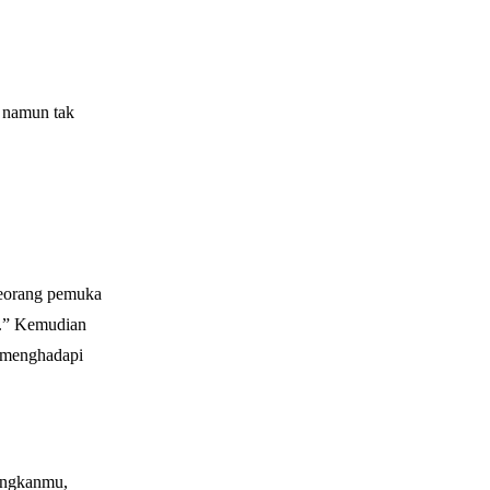
 namun tak
seorang pemuka
a.” Kemudian
 menghadapi
angkanmu,