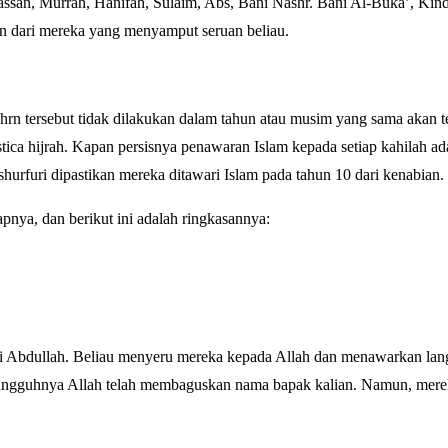
ssan, Murrah, Hanifah, Sulaim, Abs, Bani Nashr. Bani Al-Buka’, Kind
n dari mereka yang menyamput seruan beliau.
n tersebut tidak dilakukan dalam tahun atau musim yang sama akan teta
ica hijrah. Kapan persisnya penawaran Islam kepada setiap kahilah ada
urfuri dipastikan mereka ditawari Islam pada tahun 10 dari kenabian.
nya, dan berikut ini adalah ringkasannya:
ni Abdullah. Beliau menyeru mereka kepada Allah dan menawarkan la
sungguhnya Allah telah membaguskan nama bapak kalian. Namun, merek