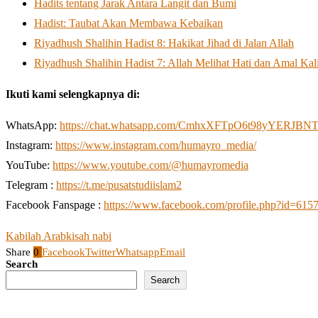
Hadits tentang Jarak Antara Langit dan Bumi
Hadist: Taubat Akan Membawa Kebaikan
Riyadhush Shalihin Hadist 8: Hakikat Jihad di Jalan Allah
Riyadhush Shalihin Hadist 7: Allah Melihat Hati dan Amal Kal
Ikuti kami selengkapnya di:
WhatsApp:
https://chat.whatsapp.com/CmhxXFTpO6t98yYERJBN
Instagram:
https://www.instagram.com/humayro_media/
YouTube:
https://www.youtube.com/@humayromedia
Telegram :
https://t.me/pusatstudiislam2
Facebook Fanspage :
https://www.facebook.com/profile.php?id=61
Kabilah Arab
kisah nabi
Share
0
Facebook
Twitter
Whatsapp
Email
Search
Search