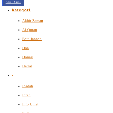
Klik Disini
kategori
Akhir Zaman
Al-Quran
Baiti Jannati
Doa
Donasi
Hadist
-
Ibadah
Ibrah
Info Umat