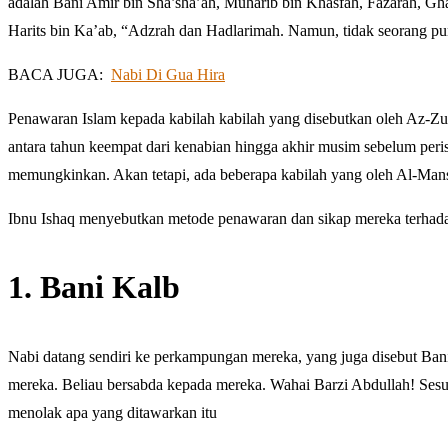
adalah Bani Amir bin Sha’sha’ah, Muharib bin Khasfah, Fazarah, Gha
Harits bin Ka’ab, “Adzrah dan Hadlarimah. Namun, tidak seorang pu
BACA JUGA:
Nabi Di Gua Hira
Penawaran Islam kepada kabilah kabilah yang disebutkan oleh Az-Zuhr
antara tahun keempat dari kenabian hingga akhir musim sebelum perist
memungkinkan. Akan tetapi, ada beberapa kabilah yang oleh Al-Mansh
Ibnu Ishaq menyebutkan metode penawaran dan sikap mereka terhadap
1. Bani Kalb
Nabi datang sendiri ke perkampungan mereka, yang juga disebut Ba
mereka. Beliau bersabda kepada mereka. Wahai Barzi Abdullah! Se
menolak apa yang ditawarkan itu