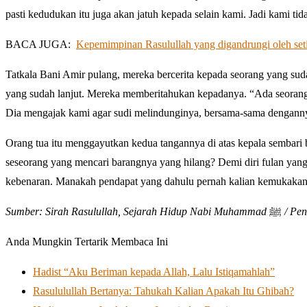
pasti kedudukan itu juga akan jatuh kepada selain kami. Jadi kami
BACA JUGA:
Kepemimpinan Rasulullah yang digandrungi oleh seti
Tatkala Bani Amir pulang, mereka bercerita kepada seorang yang sud
yang sudah lanjut. Mereka memberitahukan kepadanya. “Ada seoran
Dia mengajak kami agar sudi melindunginya, bersama-sama denganny
Orang tua itu menggayutkan kedua tangannya di atas kepala sembari 
seseorang yang mencari barangnya yang hilang? Demi diri fulan yang 
kebenaran. Manakah pendapat yang dahulu pernah kalian kemukakan
Sumber: Sirah Rasulullah, Sejarah Hidup Nabi Muhammad
ﷺ
/ Pe
Anda Mungkin Tertarik Membaca Ini
Hadist “Aku Beriman kepada Allah, Lalu Istiqamahlah”
Rasululullah Bertanya: Tahukah Kalian Apakah Itu Ghibah?