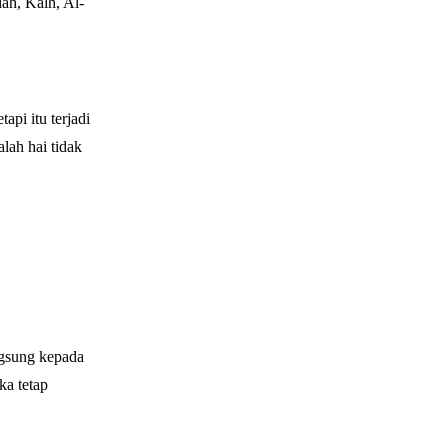
ah, Kalh, Al-
pi itu terjadi
lah hai tidak
ngsung kepada
a tetap