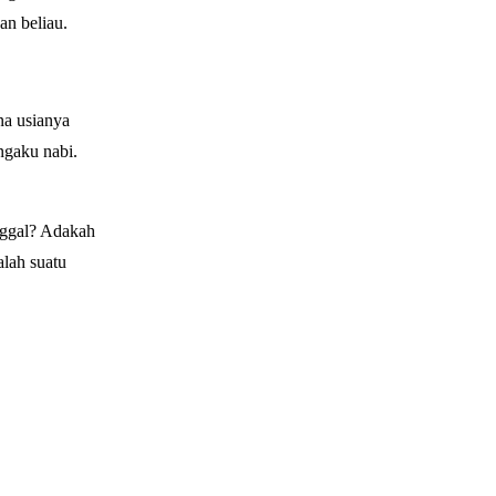
an beliau.
na usianya
ngaku nabi.
nggal? Adakah
alah suatu