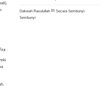
ati).
m-
Dakwah Rasulullah ﷺ Secara Sembunyi-
Sembunyi
وَمَا خَلَقْتُ الْجِنَّ وَالْإِنسَ إِلَّا لِيَعْبُدُونِ مَا أُرِيدُ مِنْهُم مِّن رِزْقٍ وَمَا أُرِيدُ أَن يُطْعِمُونِ إِنَّ اللَّهَ هُوَ الرَّزَّاقُ ذُو الْقُوَّةِ الْمَتِينُ .
zeki
ha
ah.
a