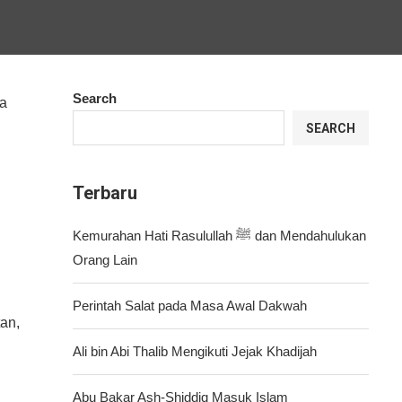
Search
na
SEARCH
Terbaru
Kemurahan Hati Rasulullah ﷺ dan Mendahulukan
Orang Lain
Perintah Salat pada Masa Awal Dakwah
an,
Ali bin Abi Thalib Mengikuti Jejak Khadijah
Abu Bakar Ash-Shiddiq Masuk Islam