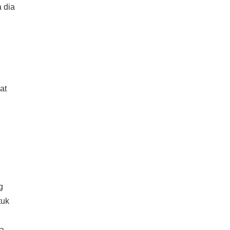
 dia
at
g
tuk
a,