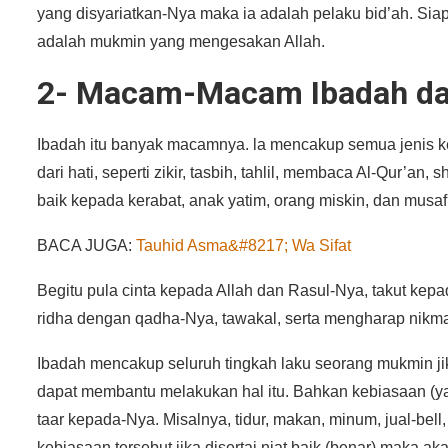
yang disyariatkan-Nya maka ia adalah pelaku bid’ah. Si
adalah mukmin yang mengesakan Allah.
2- Macam-Macam Ibadah d
Ibadah itu banyak macamnya. la mencakup semua jenis ke
dari hati, seperti zikir, tasbih, tahlil, membaca Al-Qur’an,
baik kepada kerabat, anak yatim, orang miskin, dan musafi
BACA JUGA:
Tauhid Asma&#8217; Wa Sifat
Begitu pula cinta kepada Allah dan Rasul-Nya, takut kepa
ridha dengan qadha-Nya, tawakal, serta mengharap nikmat
Ibadah mencakup seluruh tingkah laku seorang mukmin jik
dapat membantu melakukan hal itu. Bahkan kebiasaan (yan
taar kepada-Nya. Misalnya, tidur, makan, minum, jual-bell
kebiasaan tersebut jika disertai niat baik (benar) maka 