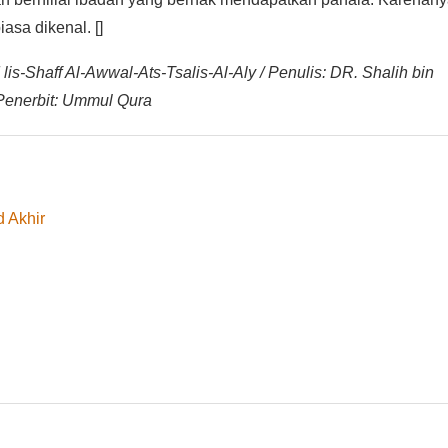
iasa dikenal. []
 lis-Shaff Al-Awwal-Ats-Tsalis-Al-Aly / Penulis: DR. Shalih bin
Penerbit: Ummul Qura
 Akhir