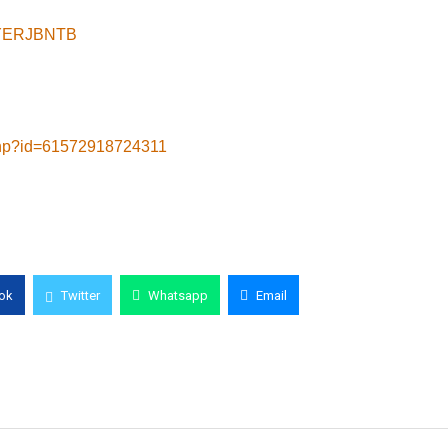
8yYERJBNTB
.php?id=61572918724311
ok
Twitter
Whatsapp
Email