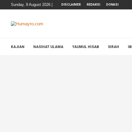
Sunday, 9 August 2026 |
DISCLAIMER
REDAKSI
DONASI
KAJIAN
NASIHAT ULAMA
YAUMUL HISAB
SIRAH
I