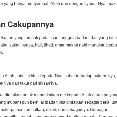
apa yang hanya menyembah Allah dan dengan syariat-Nya, maka
an Cakupannya
taatan yang tampak pada lisan, anggota badan, dan yang lahir
 shalat. zakat, puasa, haji, jihad, amar makruf nahi mungkar, berbu
r.
da Allah, tobat, ikhlas kepada-Nya, sabar terhadap hukum-Nya,
-Nya dan takut dari siksa-Nya.
a diniatkan untuk mendekatkan diri kepada Allah atau apa yan
g mubah) pun bernilai ibadah jika diniatkan sebagai bekal un
, bekerja mencari nafkah, nikah, dan sebagainya. Berbagai
akan bernillai ibadah yang berhak mendapatkan pahala. Karenany