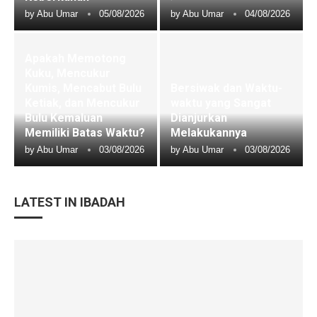
by
Abu Umar
05/08/2026
by
Abu Umar
04/08/2026
Apakah Memotong
Kuku, Mencukur
Kumis, Mencabut Bulu
Bersiwak dan Waktu-
Ketiak, dan Mencukur
waktu yang Sangat
Bulu Kemaluan
Dianjurkan
Memiliki Batas Waktu?
Melakukannya
by
Abu Umar
03/08/2026
by
Abu Umar
03/08/2026
LATEST IN IBADAH