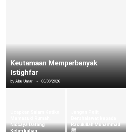
Keutamaan Memperbanyak
Istighfar
by
Abu Umar
06/08/2026
Ucapkan Salam Ketika
Jangan Pelit
Memasuki Rumah,
Bershalawat kepada
Niscaya Datang
Rasulullah Muhammad
Keberkahan
ﷺ