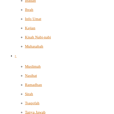
Ibadah
Ibrah
Info Umat
Kajian
Kisah Nabi-nabi
Muhasabah
-
Muslimah
Nasihat
Ramadhan
Sirah
Tsaqofah
Tanya Jawab