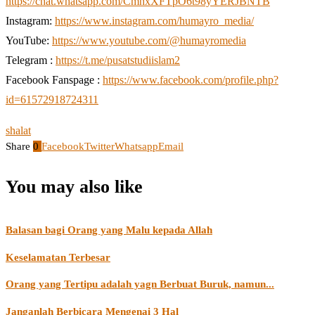
https://chat.whatsapp.com/CmhxXFTpO6t98yYERJBNTB
Instagram:
https://www.instagram.com/humayro_media/
YouTube:
https://www.youtube.com/@humayromedia
Telegram :
https://t.me/pusatstudiislam2
Facebook Fanspage :
https://www.facebook.com/profile.php?
id=61572918724311
shalat
Share
0
Facebook
Twitter
Whatsapp
Email
You may also like
Balasan bagi Orang yang Malu kepada Allah
Keselamatan Terbesar
Orang yang Tertipu adalah yagn Berbuat Buruk, namun...
Janganlah Berbicara Mengenai 3 Hal