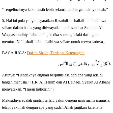
“Tergelincirnya kaki masih lebih selamat dari tergelincirnya lidah.”
5. Hal ini pula yang diisyaratkan Rasulullah shallallahu ‘alaihi wa
sallam dalam hadis yang diriwayatkan oleh sahabat Sa’d bin Abi
Waqqash radhiyallahu ‘anhu, ketika seorang lelaki datang dan
meminta Nabi shallallahu ‘alaihi wa sallam untuk mewasiatinya,
BACA JUGA:
Dalam Shalat, Terdapat Ketenangan
عَلَيْكَ بِالْيَأْسِ مِمَّا فِي أَيْدِي النَّاس
Artinya: “Hendaknya engkau berputus asa dari apa yang ada di
tangan manusia.” (HR. Al Hakim dan Al Baihaqi. Syaikh Al Albani
menyatakan, “Hasan lighoirihi”).
Maksudnya adalah jangan terlalu yakin dengan janji manis manusia,
tetapi yakinlah dengan apa yang sudah Allah janjikan karena Ia