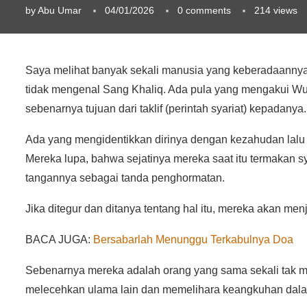
by
Abu Umar
04/01/2026
0 comments
214
views
Saya melihat banyak sekali manusia yang keberadaannya
tidak mengenal Sang Khaliq. Ada pula yang mengakui Wuj
sebenarnya tujuan dari taklif (perintah syariat) kepadanya.
Ada yang mengidentikkan dirinya dengan kezahudan lalu
Mereka lupa, bahwa sejatinya mereka saat itu termakan sy
tangannya sebagai tanda penghormatan.
Jika ditegur dan ditanya tentang hal itu, mereka akan me
BACA JUGA:
Bersabarlah Menunggu Terkabulnya Doa
Sebenarnya mereka adalah orang yang sama sekali tak m
melecehkan ulama lain dan memelihara keangkuhan dalam