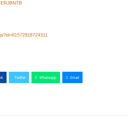
8yYERJBNTB
.php?id=61572918724311
ok
Twitter
Whatsapp
Email