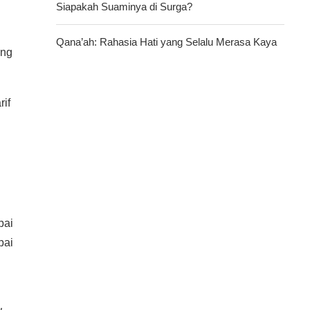
Siapakah Suaminya di Surga?
Qana’ah: Rahasia Hati yang Selalu Merasa Kaya
ang
if
pai
pai