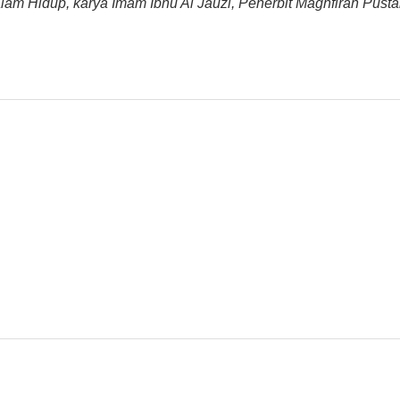
am Hidup, karya Imam Ibnu Al Jauzi, Penerbit Maghfirah Pusta