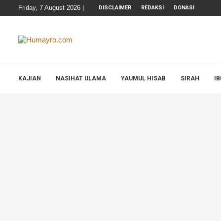
Friday, 7 August 2026 |
DISCLAIMER
REDAKSI
DONASI
KAJIAN
NASIHAT ULAMA
YAUMUL HISAB
SIRAH
I