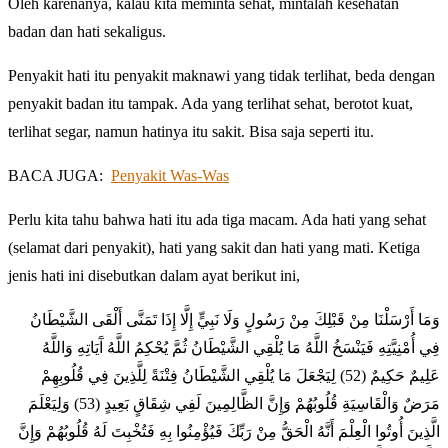
Oleh karenanya, kalau kita meminta sehat, mintalah kesehatan
badan dan hati sekaligus.
Penyakit hati itu penyakit maknawi yang tidak terlihat, beda dengan
penyakit badan itu tampak. Ada yang terlihat sehat, berotot kuat,
terlihat segar, namun hatinya itu sakit. Bisa saja seperti itu.
BACA JUGA:
Penyakit Was-Was
Perlu kita tahu bahwa hati itu ada tiga macam. Ada hati yang sehat
(selamat dari penyakit), hati yang sakit dan hati yang mati. Ketiga
jenis hati ini disebutkan dalam ayat berikut ini,
وَمَا أَرْسَلْنَا مِنْ قَبْلِكَ مِنْ رَسُولٍ وَلَا نَبِيٍّ إِلَّا إِذَا تَمَنَّى أَلْقَى الشَّيْطَانُ
فِي أُمْنِيَّتِهِ فَيَنْسَخُ اللَّهُ مَا يُلْقِي الشَّيْطَانُ ثُمَّ يُحْكِمُ اللَّهُ آَيَاتِهِ وَاللَّهُ
عَلِيمٌ حَكِيمٌ (52) لِيَجْعَلَ مَا يُلْقِي الشَّيْطَانُ فِتْنَةً لِلَّذِينَ فِي قُلُوبِهِمْ
مَرَضٌ وَالْقَاسِيَةِ قُلُوبُهُمْ وَإِنَّ الظَّالِمِينَ لَفِي شِقَاقٍ بَعِيدٍ (53) وَلِيَعْلَمَ
الَّذِينَ أُوتُوا الْعِلْمَ أَنَّهُ الْحَقُّ مِنْ رَبِّكَ فَيُؤْمِنُوا بِهِ فَتُخْبِتَ لَهُ قُلُوبُهُمْ وَإِنَّ