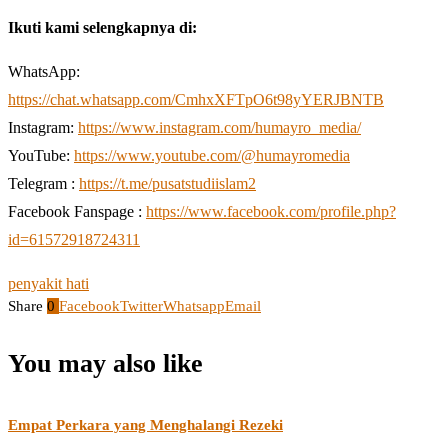
Ikuti kami selengkapnya di:
WhatsApp:
https://chat.whatsapp.com/CmhxXFTpO6t98yYERJBNTB
Instagram:
https://www.instagram.com/humayro_media/
YouTube:
https://www.youtube.com/@humayromedia
Telegram :
https://t.me/pusatstudiislam2
Facebook Fanspage :
https://www.facebook.com/profile.php?
id=61572918724311
penyakit hati
Share
0
Facebook
Twitter
Whatsapp
Email
You may also like
Empat Perkara yang Menghalangi Rezeki