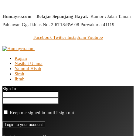
Humayro.com – Belajar Sepanjang Hayat.
Kantor : Jalan Taman
Pahlawan Gg. Ikhlas No. 2 RT18/RW 08 Purwakarta 41119
Facebook
Twitter
Instagram
Youtube
Kajian
Nasihat Ulama
Yaumul Hisab
Sirah
Ibrah
Sign In
Keep me signed in until I sign out