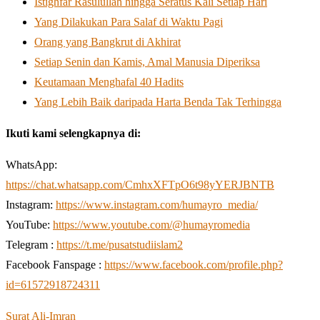
Istighfar Rasulullah hingga Seratus Kali Setiap Hari
Yang Dilakukan Para Salaf di Waktu Pagi
Orang yang Bangkrut di Akhirat
Setiap Senin dan Kamis, Amal Manusia Diperiksa
Keutamaan Menghafal 40 Hadits
Yang Lebih Baik daripada Harta Benda Tak Terhingga
Ikuti kami selengkapnya di:
WhatsApp:
https://chat.whatsapp.com/CmhxXFTpO6t98yYERJBNTB
Instagram:
https://www.instagram.com/humayro_media/
YouTube:
https://www.youtube.com/@humayromedia
Telegram :
https://t.me/pusatstudiislam2
Facebook Fanspage :
https://www.facebook.com/profile.php?
id=61572918724311
Surat Ali-Imran