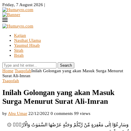
Friday, 7 August 2026 |
Kajian
Nasihat Ulama
Yaumul Hisab
Sirah
Ibrah
Search
Home
Tsaqofah
Inilah Golongan yang akan Masuk Surga Menurut
Surat Ali-Imran
Tsaqofah
Inilah Golongan yang akan Masuk
Surga Menurut Surat Ali-Imran
by
Abu Umar
22/12/2022
0 comments
99
views
۞ وَسَارِعُوْٓا اِلٰى مَغْفِرَةٍ مِّنْ رَّبِّكُمْ وَجَنَّةٍ عَرْضُهَا السَّمٰوٰتُ وَالْاَرْضُۙ