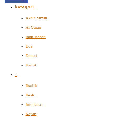
kategori
Akhir Zaman
Al-Quran
Baiti Jannati
Doa
Donasi
Hadist
-
Ibadah
Ibrah
Info Umat
Kajian