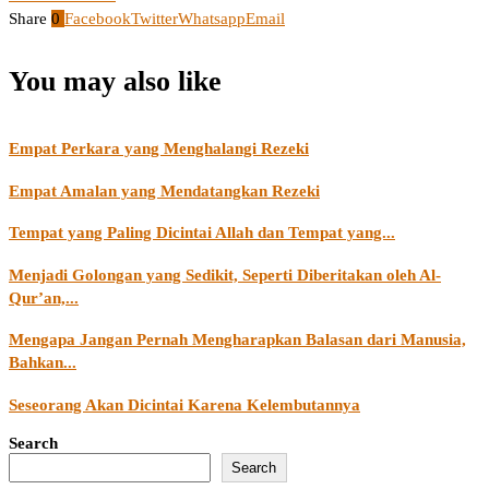
Share
0
Facebook
Twitter
Whatsapp
Email
You may also like
Empat Perkara yang Menghalangi Rezeki
Empat Amalan yang Mendatangkan Rezeki
Tempat yang Paling Dicintai Allah dan Tempat yang...
Menjadi Golongan yang Sedikit, Seperti Diberitakan oleh Al-
Qur’an,...
Mengapa Jangan Pernah Mengharapkan Balasan dari Manusia,
Bahkan...
Seseorang Akan Dicintai Karena Kelembutannya
Search
Search