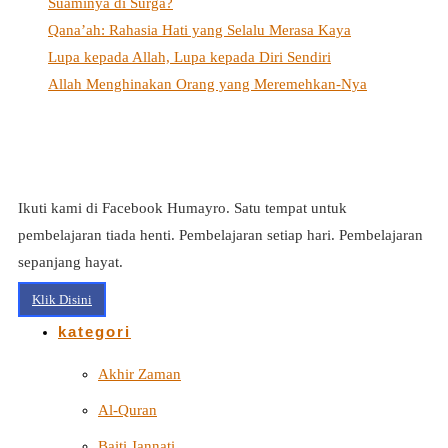
Suaminya di Surga?
Qana’ah: Rahasia Hati yang Selalu Merasa Kaya
Lupa kepada Allah, Lupa kepada Diri Sendiri
Allah Menghinakan Orang yang Meremehkan-Nya
Ikuti kami di Facebook Humayro. Satu tempat untuk
pembelajaran tiada henti. Pembelajaran setiap hari. Pembelajaran
sepanjang hayat.
Klik Disini
kategori
Akhir Zaman
Al-Quran
Baiti Jannati