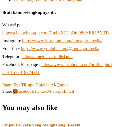
Ikuti kami selengkapnya di:
WhatsApp:
https://chat.whatsapp.com/CmhxXFTpO6t98yYERJBNTB
Instagram:
https://www.instagram.com/humayro_media/
YouTube:
https://www.youtube.com/@humayromedia
Telegram :
https://t.me/pusatstudiislam2
Facebook Fanspage :
https://www.facebook.com/profile.php?
id=61572918724311
Imam Syafi'i
Lupa Hafalan Al-Quran
Share
0
Facebook
Twitter
Whatsapp
Email
You may also like
Empat Perkara yang Menghalangi Rezeki