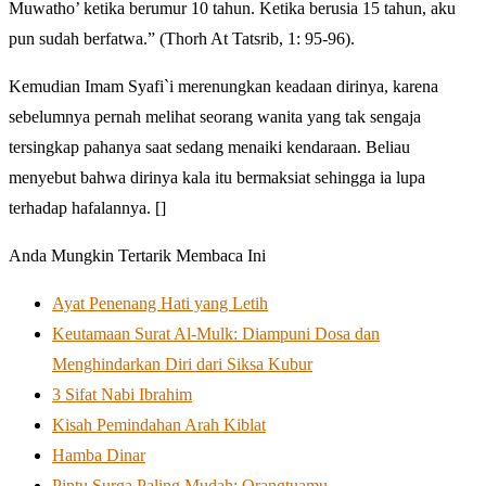
Muwatho’ ketika berumur 10 tahun. Ketika berusia 15 tahun, aku
pun sudah berfatwa.” (Thorh At Tatsrib, 1: 95-96).
Kemudian Imam Syafi`i merenungkan keadaan dirinya, karena
sebelumnya pernah melihat seorang wanita yang tak sengaja
tersingkap pahanya saat sedang menaiki kendaraan. Beliau
menyebut bahwa dirinya kala itu bermaksiat sehingga ia lupa
terhadap hafalannya. []
Anda Mungkin Tertarik Membaca Ini
Ayat Penenang Hati yang Letih
Keutamaan Surat Al-Mulk: Diampuni Dosa dan
Menghindarkan Diri dari Siksa Kubur
3 Sifat Nabi Ibrahim
Kisah Pemindahan Arah Kiblat
Hamba Dinar
Pintu Surga Paling Mudah: Orangtuamu