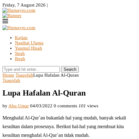
Friday, 7 August 2026 |
Kajian
Nasihat Ulama
Yaumul Hisab
Sirah
Ibrah
Search
Home
Tsaqofah
Lupa Hafalan Al-Quran
Tsaqofah
Lupa Hafalan Al-Quran
by
Abu Umar
04/03/2022
0 comments
101
views
Menghafal Al-Qur`an bukanlah hal yang mudah, banyak sekali
kesulitan dalam prosesnya. Berikut hal-hal yang membuat kita
kesulitan menghafal Al-Qur`an tidak mudah.