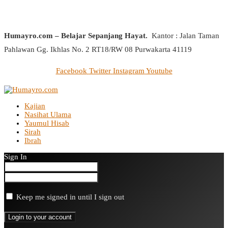
Humayro.com – Belajar Sepanjang Hayat.
Kantor : Jalan Taman
Pahlawan Gg. Ikhlas No. 2 RT18/RW 08 Purwakarta 41119
Facebook
Twitter
Instagram
Youtube
Kajian
Nasihat Ulama
Yaumul Hisab
Sirah
Ibrah
Sign In
Keep me signed in until I sign out