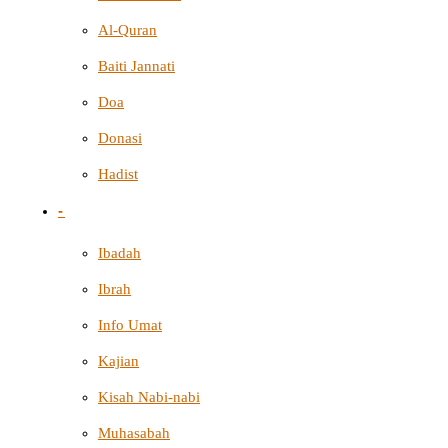
Al-Quran
Baiti Jannati
Doa
Donasi
Hadist
-
Ibadah
Ibrah
Info Umat
Kajian
Kisah Nabi-nabi
Muhasabah