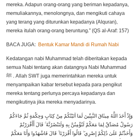
mereka. Adapun orang-orang yang beriman kepadanya,
memuliakannya, menolongnya, dan mengikuti cahaya
yang terang yang diturunkan kepadanya (Alquran),
mereka itulah orang-orang beruntung.” (QS al-Araf: 157)
BACA JUGA:
Bentuk Kamar Mandi di Rumah Nabi
Kedatangan nabi Muhammad telah diberitakan kepada
semua Nabi tentang akan datangnya Nabi Muhammad
ﷺ . Allah SWT juga memerintahkan mereka untuk
menyampaikan kabar tersebut kepada para pengikut
mereka tentang perlunya percaya kepadanya dan
mengikutinya jika mereka menyadarinya.
وَإِذْ أَخَذَ اللَّهُ مِيثَاقَ النَّبِيِّينَ لَمَا آتَيْتُكُمْ مِنْ كِتَابٍ وَحِكْمَةٍ ثُمَّ جَاءَكُمْ
رَسُولٌ مُصَدِّقٌ لِمَا مَعَكُمْ لَتُؤْمِنُنَّ بِهِ وَلَتَنْصُرُنَّهُ ۚ قَالَ أَأَقْرَرْتُمْ
وَأَخَذْتُمْ عَلَىٰ ذَٰلِكُمْ إِصْرِي ۖ قَالُوا أَقْرَرْنَا ۚ قَالَ فَاشْهَدُوا وَأَنَا مَعَكُمْ