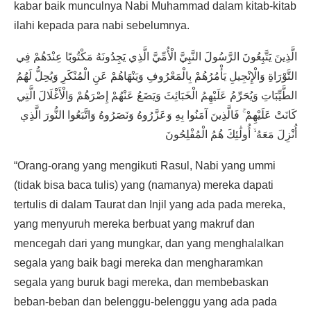
kabar baik munculnya Nabi Muhammad dalam kitab-kitab
ilahi kepada para nabi sebelumnya.
الَّذِينَ يَتَّبِعُونَ الرَّسُولَ النَّبِيَّ الْأُمِّيَّ الَّذِي يَجِدُونَهُ مَكْتُوبًا عِنْدَهُمْ فِي
التَّوْرَاةِ وَالْإِنْجِيلِ يَأْمُرُهُمْ بِالْمَعْرُوفِ وَيَنْهَاهُمْ عَنِ الْمُنْكَرِ وَيُحِلُّ لَهُمُ
الطَّيِّبَاتِ وَيُحَرِّمُ عَلَيْهِمُ الْخَبَائِثَ وَيَضَعُ عَنْهُمْ إِصْرَهُمْ وَالْأَغْلَالَ الَّتِي
كَانَتْ عَلَيْهِمْ ۚ فَالَّذِينَ آمَنُوا بِهِ وَعَزَّرُوهُ وَنَصَرُوهُ وَاتَّبَعُوا النُّورَ الَّذِي
أُنْزِلَ مَعَهُ ۙ أُولَٰئِكَ هُمُ الْمُفْلِحُونَ
“Orang-orang yang mengikuti Rasul, Nabi yang ummi
(tidak bisa baca tulis) yang (namanya) mereka dapati
tertulis di dalam Taurat dan Injil yang ada pada mereka,
yang menyuruh mereka berbuat yang makruf dan
mencegah dari yang mungkar, dan yang menghalalkan
segala yang baik bagi mereka dan mengharamkan
segala yang buruk bagi mereka, dan membebaskan
beban-beban dan belenggu-belenggu yang ada pada