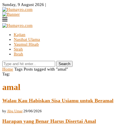
Sunday, 9 August 2026 |
Kajian
Nasihat Ulama
Yaumul Hisab
Sirah
Ibrah
Search
Home
Tags
Posts tagged with "amal"
Tag:
amal
Walau Kau Habiskan Sisa Usiamu untuk Beramal
by
Abu Umar
29/06/2026
Harapan yang Benar Harus Disertai Amal