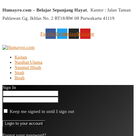
Humayro.com – Belajar Sepanjang Hayat.
Kantor : Jalan Taman
Pahlawan Gg. Ikhlas No. 2 RT18/RW 08 Purwakarta 41119
Facebook
Twitter
Instagram
Youtube
Kajian
Nasihat Ulama
Yaumul Hisab
Sirah
Ibrah
Sign In
Keep me signed in until I sign out
Forgot your password?