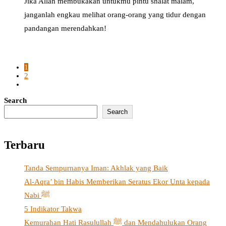
Jika Allah membukakan untukmu pintu shalat malam,
janganlah engkau melihat orang-orang yang tidur dengan
pandangan merendahkan!
1
2
Search
Search
Terbaru
Tanda Sempurnanya Iman: Akhlak yang Baik
Al-Aqra’ bin Habis Memberikan Seratus Ekor Unta kepada
Nabi ﷺ
5 Indikator Takwa
Kemurahan Hati Rasulullah ﷺ dan Mendahulukan Orang