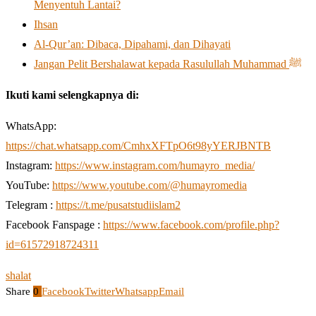
Menyentuh Lantai?
Ihsan
Al-Qur’an: Dibaca, Dipahami, dan Dihayati
Jangan Pelit Bershalawat kepada Rasulullah Muhammad ﷺ
Ikuti kami selengkapnya di:
WhatsApp:
https://chat.whatsapp.com/CmhxXFTpO6t98yYERJBNTB
Instagram:
https://www.instagram.com/humayro_media/
YouTube:
https://www.youtube.com/@humayromedia
Telegram :
https://t.me/pusatstudiislam2
Facebook Fanspage :
https://www.facebook.com/profile.php?
id=61572918724311
shalat
Share
0
Facebook
Twitter
Whatsapp
Email