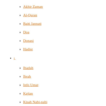
Akhir Zaman
Al-Quran
Baiti Jannati
Doa
Donasi
Hadist
-
Ibadah
Ibrah
Info Umat
Kajian
Kisah Nabi-nabi