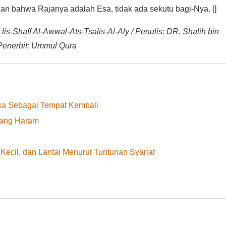
n bahwa Rajanya adalah Esa, tidak ada sekutu bagi-Nya. []
 lis-Shaff Al-Awwal-Ats-Tsalis-Al-Aly / Penulis: DR. Shalih bin
Penerbit: Ummul Qura
ka Sebagai Tempat Kembali
yang Haram
ecil, dan Lantai Menurut Tuntunan Syariat