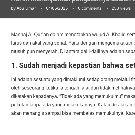
by
Abu Umar
04/05/2025
0 comments
253
views
Manhaj Al-Qur’an dalam menetapkan wujud Al Khaliq sert
lurus dan akal yang sehat. Yaitu dengan mengemukakan 
musuh pun menyerah. Di antara dalil-dalilnya adalah seba
1. Sudah menjadi kepastian bahwa se
Ini adalah sesuatu yang dimaklumi setiap orang melalui f
oleh seseorang ketika ia tengah lalai dan tidak melihatny
dikatakan kepadanya. “Tidak ada yang memukulmu” maka
pukulan tanpa ada yang melakukannya. Kalau dikatakan
akan menangis sampai bisa membalas memukulnya. Karena