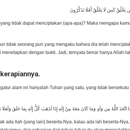
n yang tidak dapat menciptakan (apa-apa)? Maka mengapa kam
amun tidak seorang pun yang mengaku bahwa dia telah mencipta
 menetapkan dengan bukti. Jadi, ternyata benar hanya Allah-la
 kerapiannya.
gatur alam ini hanyalah Tuhan yang satu, yang tidak bersekutu
dak ada llah (yang lain) beserta-Nya, kalau ada lah beserta-Nya,
ptakannya, dan sebagian dari tuhan-tuhan itu akan mengalahk