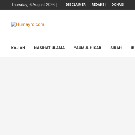
Thursday, 6 August 2026 |
DISCLAIMER
REDAKSI
DONASI
KAJIAN
NASIHAT ULAMA
YAUMUL HISAB
SIRAH
I