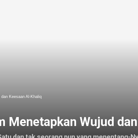
 dan Keesaan Al-Khaliq
m Menetapkan Wujud dan
 Satu dan tak seorang pun yang menentang-Ny