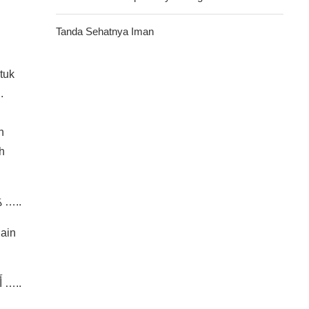
Tanda Sehatnya Iman
tuk
.
n
h
هَذَا خَلْقُ اللَّهِ فَأَرُونِي مَاذَا خَلَقَ الَّذِينَ مِن دُونِهِ …..
lain
…. أَرُونى مَاذَا خَلَقُوا مِنَ الْأَرْضِ …..