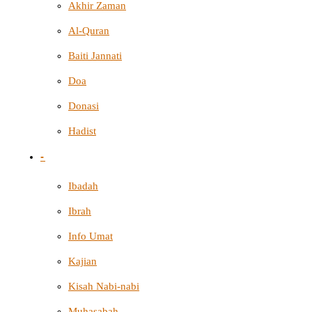
Akhir Zaman
Al-Quran
Baiti Jannati
Doa
Donasi
Hadist
-
Ibadah
Ibrah
Info Umat
Kajian
Kisah Nabi-nabi
Muhasabah