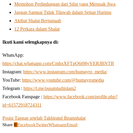
Memohon Perlindungan dari Sifat yang Merusak Jiwa
Jangan Sampai Tidak Tilawah dalam Setiap Harimu
Akibat Shalat Berjamaah
12 Perkara dalam Shalat
Ikuti kami selengkapnya di:
WhatsApp:
https://chat.whatsapp.com/CmhxXFTpO6t98yYERJBNTB
Instagram:
https://www.instagram.com/humayro_media/
YouTube:
https://www.youtube.com/@humayromedia
Telegram :
https://t.me/pusatstudiislam2
Facebook Fanspage :
https://www.facebook.com/profile.php?
id=61572918724311
Posisi Tangan setelah Takbiratul Ihram
shalat
Share
0
Facebook
Twitter
Whatsapp
Email