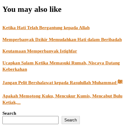
You may also like
Ketika Hati Telah Bergantung kepada Allah
Memperbanyak Dzikir Memudahkan Hati dalam Beribadah
Keutamaan Memperbanyak Istighfar
Ucapkan Salam Ketika Memasuki Rumah, Niscaya Datang
Keberkahan
Jangan Pelit Bershalawat kepada Rasulullah Muhammad ﷺ
Apakah Memotong Kuku, Mencukur Kumis, Mencabut Bulu
Ketiak,...
Search
Search