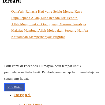
Terbaru
Qana’ah: Rahasia Hati yang Selalu Merasa Kaya
Lupa kepada Allah, Lupa kepada Diri Sendiri
Allah Menghinakan Orang yang Meremehkan-Nya
Maksiat Membuat Allah Melupakan Seorang Hamba
Keutamaan Memperbanyak Istighfar
Ikuti kami di Facebook Humayro. Satu tempat untuk
pembelajaran tiada henti. Pembelajaran setiap hari. Pembelajaran
sepanjang hayat.
Klik Disini
kategori
Akhir Zaman