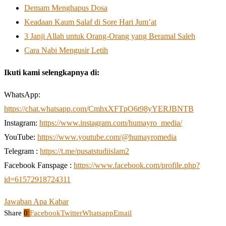
Demam Menghapus Dosa
Keadaan Kaum Salaf di Sore Hari Jum’at
3 Janji Allah untuk Orang-Orang yang Beramal Saleh
Cara Nabi Mengusir Letih
Ikuti kami selengkapnya di:
WhatsApp:
https://chat.whatsapp.com/CmhxXFTpO6t98yYERJBNTB
Instagram:
https://www.instagram.com/humayro_media/
YouTube:
https://www.youtube.com/@humayromedia
Telegram :
https://t.me/pusatstudiislam2
Facebook Fanspage :
https://www.facebook.com/profile.php?
id=61572918724311
Jawaban Apa Kabar
Share
0
Facebook
Twitter
Whatsapp
Email