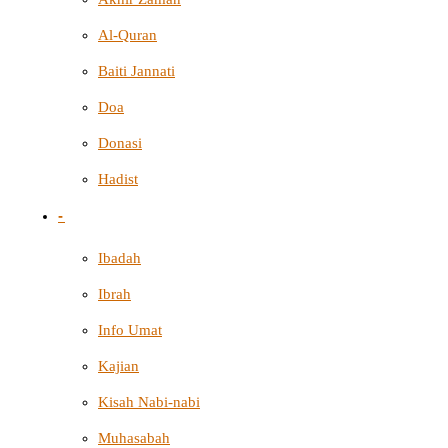
Al-Quran
Baiti Jannati
Doa
Donasi
Hadist
-
Ibadah
Ibrah
Info Umat
Kajian
Kisah Nabi-nabi
Muhasabah