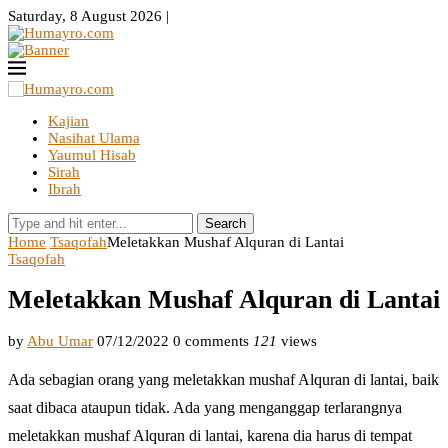
Saturday, 8 August 2026 |
Kajian
Nasihat Ulama
Yaumul Hisab
Sirah
Ibrah
Search
Home
Tsaqofah
Meletakkan Mushaf Alquran di Lantai
Tsaqofah
Meletakkan Mushaf Alquran di Lantai
by
Abu Umar
07/12/2022
0 comments
121
views
Ada sebagian orang yang meletakkan mushaf Alquran di lantai, baik
saat dibaca ataupun tidak. Ada yang menganggap terlarangnya
meletakkan mushaf Alquran di lantai, karena dia harus di tempat