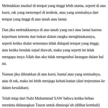
Meletakkan mushaf di tempat yang tinggi lebih utama, seperti di atas
kursi, rak yang menempel di tembok, atau yang semisalnya dari
tempat yang tinggi di atas tanah atau lantai.
Dan jika meletakkannya di atas tanah yang suci atau lantai karena
keperluan tertentu dan bukan dalam rangka menghinakannya,
seperti ketika shalat sementara tidak didapati tempat yang tinggi,
atau ketika hendak sujud tilawah, maka yang seperti ini tidak
mengapa insya Allah dan aku tidak mengetahui larangan dalam hal
ini.
Namun jika diletakkan di atas kursi, bantal atau yang semisalnya,
atau di rak, maka ini lebih menjaga kehati-hatian (dari terjerumus ke
dalam kesalahan).
Telah tetap dari Nabi Muhammad SAW bahwa ketika beliau
meminta didatangkan Taurat untuk dimuraja’ah (dilihat kembali)