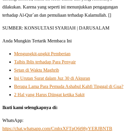
dilakukan. Karena yang seperti ini menunjukkan pengagungan
terhadap Al-Qur`an dan pemuliaan terhadap Kalamullah. []
SUMBER: KONSULTASI SYARIAH | DARUSALAM
Anda Mungkin Tertarik Membaca Ini
Mengungkit-ungkit Pemberian
Talbis Iblis terhadap Para Penyair
Setan di Waktu Maghrib
Ini Urutan Surat dalam Juz 30 di Alquran
Berapa Lama Para Pemuda Ashabul Kahfi Tinggal di Gua?
2 Hal yang Harus Diingat ketika Sakit
Ikuti kami selengkapnya di:
WhatsApp:
https://chat.whatsapp.com/CmhxXFTpO6t98yYERJBNTB