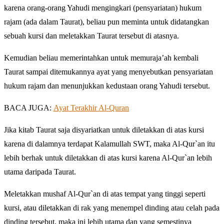
karena orang-orang Yahudi mengingkari (pensyariatan) hukum
rajam (ada dalam Taurat), beliau pun meminta untuk didatangkan
sebuah kursi dan meletakkan Taurat tersebut di atasnya.
Kemudian beliau memerintahkan untuk memuraja’ah kembali
Taurat sampai ditemukannya ayat yang menyebutkan pensyariatan
hukum rajam dan menunjukkan kedustaan orang Yahudi tersebut.
BACA JUGA:
Ayat Terakhir Al-Quran
Jika kitab Taurat saja disyariatkan untuk diletakkan di atas kursi
karena di dalamnya terdapat Kalamullah SWT, maka Al-Qur`an itu
lebih berhak untuk diletakkan di atas kursi karena Al-Qur`an lebih
utama daripada Taurat.
Meletakkan mushaf Al-Qur`an di atas tempat yang tinggi seperti
kursi, atau diletakkan di rak yang menempel dinding atau celah pada
dinding tersebut, maka ini lebih utama dan yang semestinya