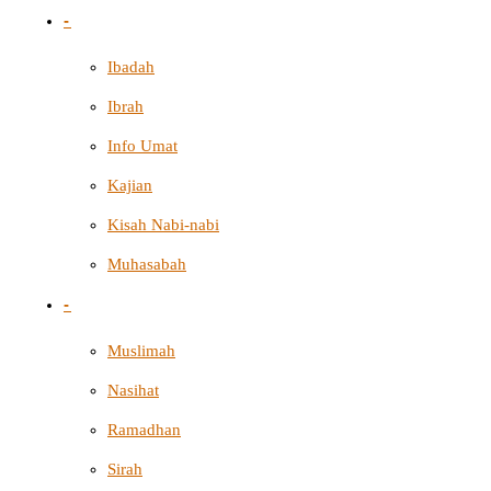
-
Ibadah
Ibrah
Info Umat
Kajian
Kisah Nabi-nabi
Muhasabah
-
Muslimah
Nasihat
Ramadhan
Sirah