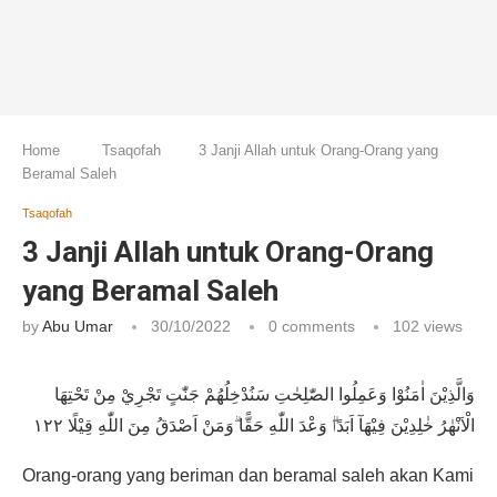
Home
Tsaqofah
3 Janji Allah untuk Orang-Orang yang
Beramal Saleh
Tsaqofah
3 Janji Allah untuk Orang-Orang
yang Beramal Saleh
by
Abu Umar
30/10/2022
0 comments
102
views
وَالَّذِيْنَ اٰمَنُوْا وَعَمِلُوا الصّٰلِحٰتِ سَنُدْخِلُهُمْ جَنّٰتٍ تَجْرِيْ مِنْ تَحْتِهَا
الْاَنْهٰرُ خٰلِدِيْنَ فِيْهَآ اَبَدًاۗ وَعْدَ اللّٰهِ حَقًّا ۗوَمَنْ اَصْدَقُ مِنَ اللّٰهِ قِيْلًا ١٢٢
Orang-orang yang beriman dan beramal saleh akan Kami