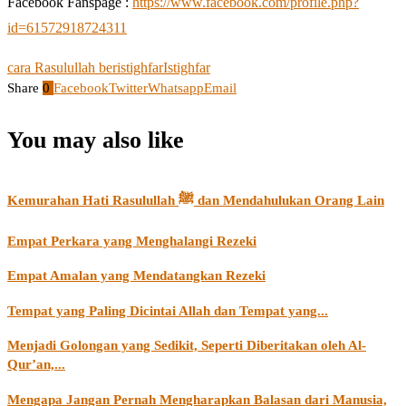
Facebook Fanspage :
https://www.facebook.com/profile.php?
id=61572918724311
cara Rasulullah beristighfar
Istighfar
Share
0
Facebook
Twitter
Whatsapp
Email
You may also like
Kemurahan Hati Rasulullah ﷺ dan Mendahulukan Orang Lain
Empat Perkara yang Menghalangi Rezeki
Empat Amalan yang Mendatangkan Rezeki
Tempat yang Paling Dicintai Allah dan Tempat yang...
Menjadi Golongan yang Sedikit, Seperti Diberitakan oleh Al-
Qur’an,...
Mengapa Jangan Pernah Mengharapkan Balasan dari Manusia,