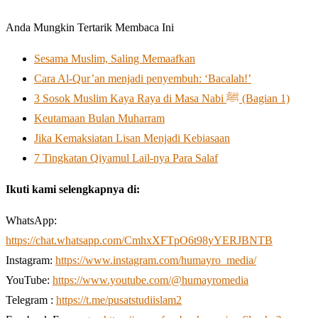
Anda Mungkin Tertarik Membaca Ini
Sesama Muslim, Saling Memaafkan
Cara Al-Qur’an menjadi penyembuh: ‘Bacalah!’
3 Sosok Muslim Kaya Raya di Masa Nabi ﷺ (Bagian 1)
Keutamaan Bulan Muharram
Jika Kemaksiatan Lisan Menjadi Kebiasaan
7 Tingkatan Qiyamul Lail-nya Para Salaf
Ikuti kami selengkapnya di:
WhatsApp:
https://chat.whatsapp.com/CmhxXFTpO6t98yYERJBNTB
Instagram:
https://www.instagram.com/humayro_media/
YouTube:
https://www.youtube.com/@humayromedia
Telegram :
https://t.me/pusatstudiislam2