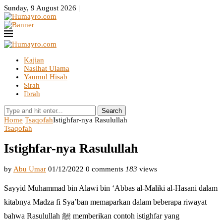
Sunday, 9 August 2026 |
Kajian
Nasihat Ulama
Yaumul Hisab
Sirah
Ibrah
Search
Home
Tsaqofah
Istighfar-nya Rasulullah
Tsaqofah
Istighfar-nya Rasulullah
by
Abu Umar
01/12/2022
0 comments
183
views
Sayyid Muhammad bin Alawi bin ‘Abbas al-Maliki al-Hasani dalam
kitabnya Madza fi Sya’ban memaparkan dalam beberapa riwayat
bahwa Rasulullah ﷺ memberikan contoh istighfar yang