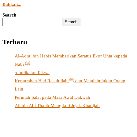
Bahkan...
Search
Search
Terbaru
Al-Aqra’ bin Habis Memberikan Seratus Ekor Unta kepada
Nabi ﷺ
5 Indikator Takwa
Kemurahan Hati Rasulullah ﷺ dan Mendahulukan Orang
Lain
Perintah Salat pada Masa Awal Dakwah
Ali bin Abi Thalib Mengikuti Jejak Khadijah