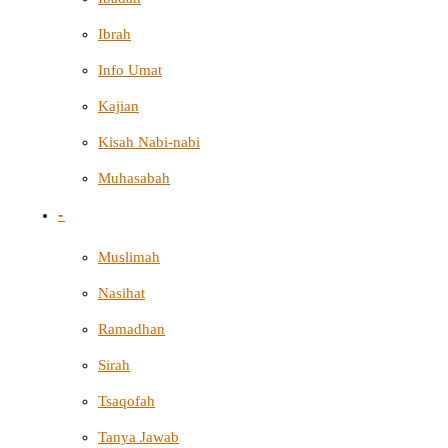
Ibrah
Info Umat
Kajian
Kisah Nabi-nabi
Muhasabah
-
Muslimah
Nasihat
Ramadhan
Sirah
Tsaqofah
Tanya Jawab