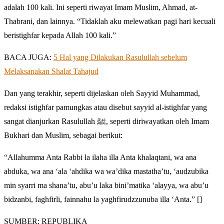
adalah 100 kali. Ini seperti riwayat Imam Muslim, Ahmad, at-
Thabrani, dan lainnya. “Tidaklah aku melewatkan pagi hari kecuali
beristighfar kepada Allah 100 kali.”
BACA JUGA:
5 Hal yang Dilakukan Rasulullah sebelum
Melaksanakan Shalat Tahajud
Dan yang terakhir, seperti dijelaskan oleh Sayyid Muhammad,
redaksi istighfar pamungkas atau disebut sayyid al-istighfar yang
sangat dianjurkan Rasulullah ﷺ, seperti diriwayatkan oleh Imam
Bukhari dan Muslim, sebagai berikut:
“Allahumma Anta Rabbi la ilaha illa Anta khalaqtani, wa ana
abduka, wa ana ‘ala ‘ahdika wa wa’dika mastatha’tu, ‘audzubika
min syarri ma shana’tu, abu’u laka bini’matika ‘alayya, wa abu’u
bidzanbi, faghfirli, fainnahu la yaghfirudzzunuba illa ‘Anta.” []
SUMBER: REPUBLIKA