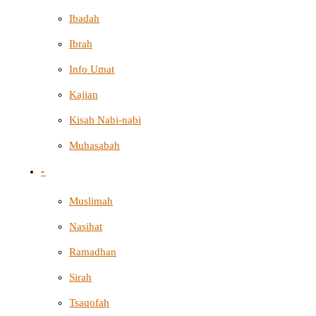
Ibadah
Ibrah
Info Umat
Kajian
Kisah Nabi-nabi
Muhasabah
-
Muslimah
Nasihat
Ramadhan
Sirah
Tsaqofah