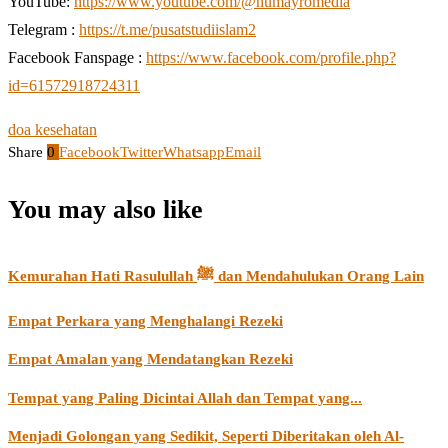
YouTube:
https://www.youtube.com/@humayromedia
Telegram :
https://t.me/pusatstudiislam2
Facebook Fanspage :
https://www.facebook.com/profile.php?
id=61572918724311
doa kesehatan
Share
0
Facebook
Twitter
Whatsapp
Email
You may also like
Kemurahan Hati Rasulullah ﷺ dan Mendahulukan Orang Lain
Empat Perkara yang Menghalangi Rezeki
Empat Amalan yang Mendatangkan Rezeki
Tempat yang Paling Dicintai Allah dan Tempat yang...
Menjadi Golongan yang Sedikit, Seperti Diberitakan oleh Al-