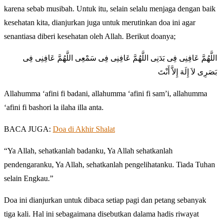
karena sebab musibah. Untuk itu, selain selalu menjaga dengan baik
kesehatan kita, dianjurkan juga untuk merutinkan doa ini agar
senantiasa diberi kesehatan oleh Allah. Berikut doanya;
اللَّهُمَّ عَافِنِى فِى بَدَنِى اللَّهُمَّ عَافِنِى فِى سَمْعِى اللَّهُمَّ عَافِنِى فِى
بَصَرِى لاَ إِلَهَ إِلاَّ أَنْتَ
Allahumma ‘afini fi badani, allahumma ‘afini fi sam’i, allahumma
‘afini fi bashori la ilaha illa anta.
BACA JUGA:
Doa di Akhir Shalat
“Ya Allah, sehatkanlah badanku, Ya Allah sehatkanlah
pendengaranku, Ya Allah, sehatkanlah pengelihatanku. Tiada Tuhan
selain Engkau.”
Doa ini dianjurkan untuk dibaca setiap pagi dan petang sebanyak
tiga kali. Hal ini sebagaimana disebutkan dalama hadis riwayat