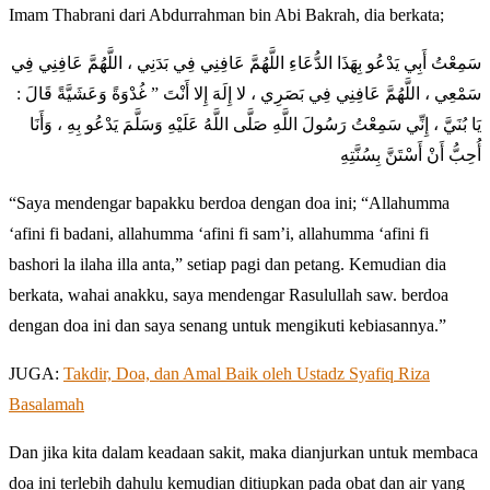
Imam Thabrani dari Abdurrahman bin Abi Bakrah, dia berkata;
سَمِعْتُ أَبِي يَدْعُو بِهَذَا الدُّعَاءِ اللَّهُمَّ عَافِنِي فِي بَدَنِي ، اللَّهُمَّ عَافِنِي فِي
سَمْعِي ، اللَّهُمَّ عَافِنِي فِي بَصَرِي ، لا إِلَهَ إِلا أَنْتَ ” غُدْوَةً وَعَشَيَّةً قَالَ :
يَا بُنَيَّ ، إِنِّي سَمِعْتُ رَسُولَ اللَّهِ صَلَّى اللَّهُ عَلَيْهِ وَسَلَّمَ يَدْعُو بِهِ ، وَأَنَا
أُحِبُّ أَنْ أَسْتَنَّ بِسُنَّتِهِ
“Saya mendengar bapakku berdoa dengan doa ini; “Allahumma
‘afini fi badani, allahumma ‘afini fi sam’i, allahumma ‘afini fi
bashori la ilaha illa anta,” setiap pagi dan petang. Kemudian dia
berkata, wahai anakku, saya mendengar Rasulullah saw. berdoa
dengan doa ini dan saya senang untuk mengikuti kebiasannya.”
JUGA:
Takdir, Doa, dan Amal Baik oleh Ustadz Syafiq Riza
Basalamah
Dan jika kita dalam keadaan sakit, maka dianjurkan untuk membaca
doa ini terlebih dahulu kemudian ditiupkan pada obat dan air yang