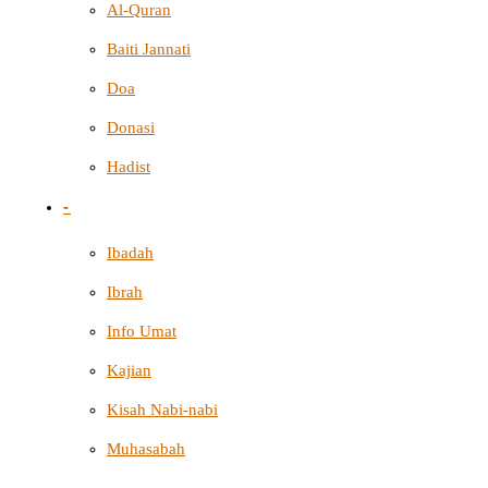
Al-Quran
Baiti Jannati
Doa
Donasi
Hadist
-
Ibadah
Ibrah
Info Umat
Kajian
Kisah Nabi-nabi
Muhasabah