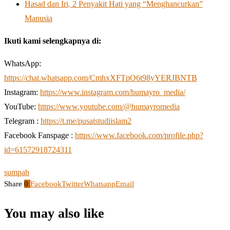
Hasad dan Iri, 2 Penyakit Hati yang “Menghancurkan”
Manusia
Ikuti kami selengkapnya di:
WhatsApp:
https://chat.whatsapp.com/CmhxXFTpO6t98yYERJBNTB
Instagram:
https://www.instagram.com/humayro_media/
YouTube:
https://www.youtube.com/@humayromedia
Telegram :
https://t.me/pusatstudiislam2
Facebook Fanspage :
https://www.facebook.com/profile.php?
id=61572918724311
sumpah
Share
0
Facebook
Twitter
Whatsapp
Email
You may also like