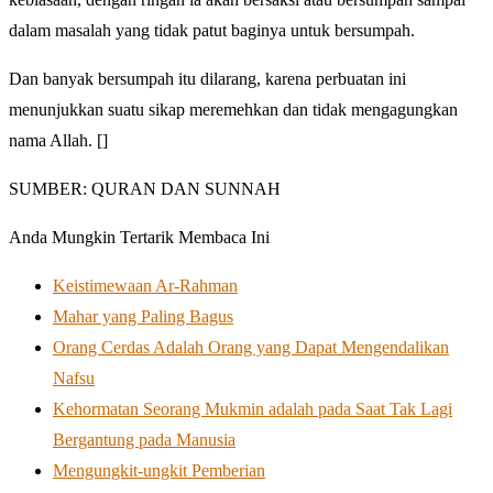
dalam masalah yang tidak patut baginya untuk bersumpah.
Dan banyak bersumpah itu dilarang, karena perbuatan ini
menunjukkan suatu sikap meremehkan dan tidak mengagungkan
nama Allah. []
SUMBER: QURAN DAN SUNNAH
Anda Mungkin Tertarik Membaca Ini
Keistimewaan Ar-Rahman
Mahar yang Paling Bagus
Orang Cerdas Adalah Orang yang Dapat Mengendalikan
Nafsu
Kehormatan Seorang Mukmin adalah pada Saat Tak Lagi
Bergantung pada Manusia
Mengungkit-ungkit Pemberian