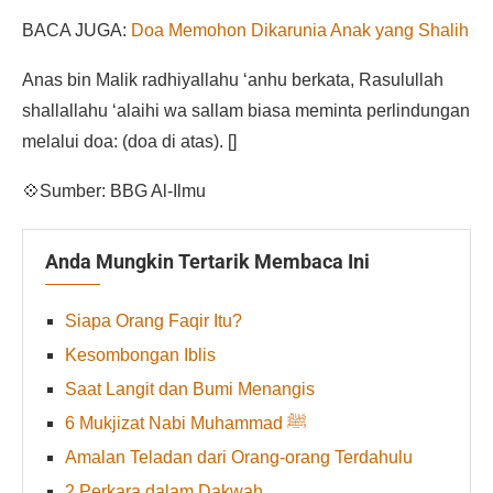
BACA JUGA:
Doa Memohon Dikarunia Anak yang Shalih
Anas bin Malik radhiyallahu ‘anhu berkata, Rasulullah
shallallahu ‘alaihi wa sallam biasa meminta perlindungan
melalui doa: (doa di atas). []
💠Sumber: BBG Al-Ilmu
Anda Mungkin Tertarik Membaca Ini
Siapa Orang Faqir Itu?
Kesombongan Iblis
Saat Langit dan Bumi Menangis
6 Mukjizat Nabi Muhammad ﷺ
Amalan Teladan dari Orang-orang Terdahulu
2 Perkara dalam Dakwah