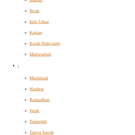
Ibadah
Ibrah
Info Umat
Kajian
Kisah Nabi-nabi
Muhasabah
-
Muslimah
Nasihat
Ramadhan
Sirah
Tsaqofah
Tanya Jawab