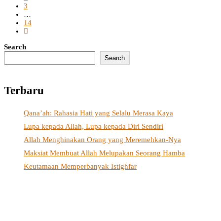
3
…
14
Search
Search
Terbaru
Qana’ah: Rahasia Hati yang Selalu Merasa Kaya
Lupa kepada Allah, Lupa kepada Diri Sendiri
Allah Menghinakan Orang yang Meremehkan-Nya
Maksiat Membuat Allah Melupakan Seorang Hamba
Keutamaan Memperbanyak Istighfar