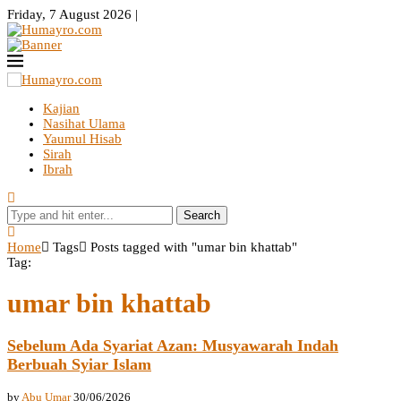
Friday, 7 August 2026 |
Kajian
Nasihat Ulama
Yaumul Hisab
Sirah
Ibrah
Search
Home
Tags
Posts tagged with "umar bin khattab"
Tag:
umar bin khattab
Sebelum Ada Syariat Azan: Musyawarah Indah
Berbuah Syiar Islam
by
Abu Umar
30/06/2026