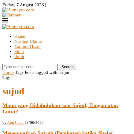
Friday, 7 August 2026 |
Kajian
Nasihat Ulama
Yaumul Hisab
Sirah
Ibrah
Search
Home
Tags
Posts tagged with "sujud"
Tag:
sujud
Mana yang Didahulukan saat Sujud, Tangan atau
Lutut?
by
Abu Umar
23/06/2026
Menempatkan Sutrah (Pembatas) ketika Shalat