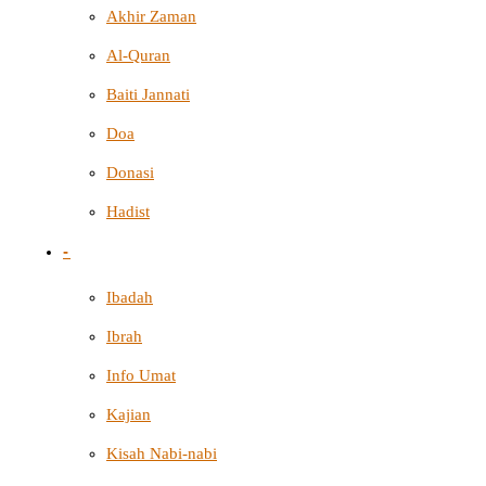
Akhir Zaman
Al-Quran
Baiti Jannati
Doa
Donasi
Hadist
-
Ibadah
Ibrah
Info Umat
Kajian
Kisah Nabi-nabi