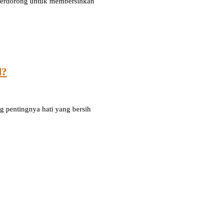
 terdorong untuk membersihkan
d?
ng pentingnya hati yang bersih