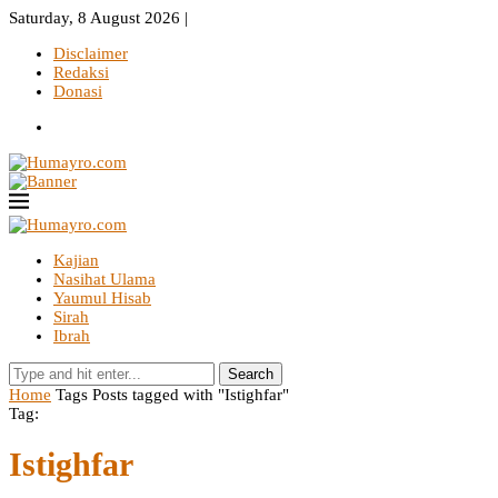
Saturday, 8 August 2026 |
Disclaimer
Redaksi
Donasi
Kajian
Nasihat Ulama
Yaumul Hisab
Sirah
Ibrah
Search
Home
Tags
Posts tagged with "Istighfar"
Tag:
Istighfar