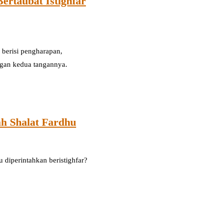
ertaubat Istighfar
 berisi pengharapan,
gan kedua tangannya.
ah Shalat Fardhu
 diperintahkan beristighfar?