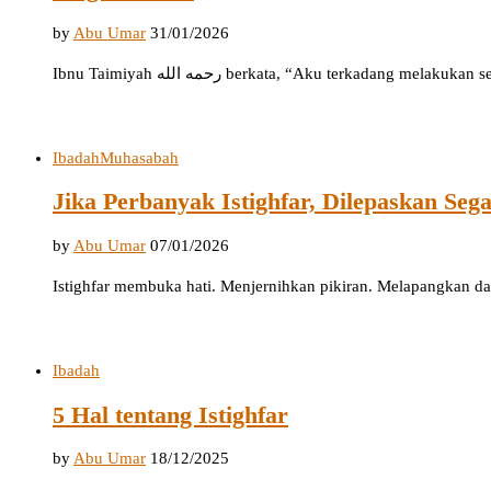
by
Abu Umar
31/01/2026
Ibnu Taimiyah رحمه الله berkata, “Aku terkadang mel
Ibadah
Muhasabah
Jika Perbanyak Istighfar, Dilepaskan Se
by
Abu Umar
07/01/2026
Istighfar membuka hati. Menjernihkan pikiran. Melapangkan da
Ibadah
5 Hal tentang Istighfar
by
Abu Umar
18/12/2025