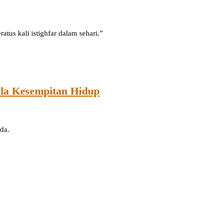
akukan seratus kali istighfar dalam sehari.”
gala Kesempitan Hidup
da.