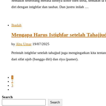
Semakin seseorang merasa dirinya kotor oleh dosa, semakin ia
diri dengan istighfar dan taubat. Dan justru inilah …
Ibadah
Mengapa Harus Istighfar setelah Tahajju
by
Abu Umar
19/07/2025
Perintah istighfar setelah tahajjud juga mengingatkan kita tenta
dari sifat ujub (bangga diri) dan riya (pamer).
1
2
3
Search
Search