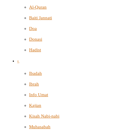
Al-Quran
Baiti Jannati
Doa
Donasi
Hadist
-
Ibadah
Ibrah
Info Umat
Kajian
Kisah Nabi-nabi
Muhasabah