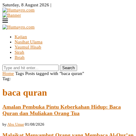
Saturday, 8 August 2026 |
Kajian
Nasihat Ulama
Yaumul Hisab
Sirah
Ibrah
Search
Home
Tags
Posts tagged with "baca quran"
Tag:
baca quran
Amalan Pembuka Pintu Keberkahan Hidup: Baca
Quran dan Muliakan Orang Tua
by
Abu Umar
01/08/2026
Malaikat Menyambut Orang yang Membaca Al-Qur’an