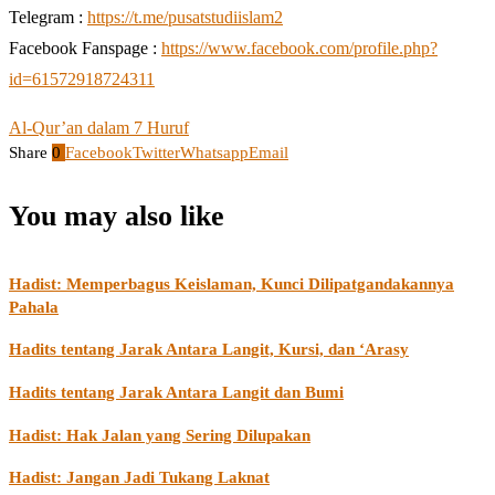
Telegram :
https://t.me/pusatstudiislam2
Facebook Fanspage :
https://www.facebook.com/profile.php?
id=61572918724311
Al-Qur’an dalam 7 Huruf
Share
0
Facebook
Twitter
Whatsapp
Email
You may also like
Hadist: Memperbagus Keislaman, Kunci Dilipatgandakannya
Pahala
Hadits tentang Jarak Antara Langit, Kursi, dan ‘Arasy
Hadits tentang Jarak Antara Langit dan Bumi
Hadist: Hak Jalan yang Sering Dilupakan
Hadist: Jangan Jadi Tukang Laknat