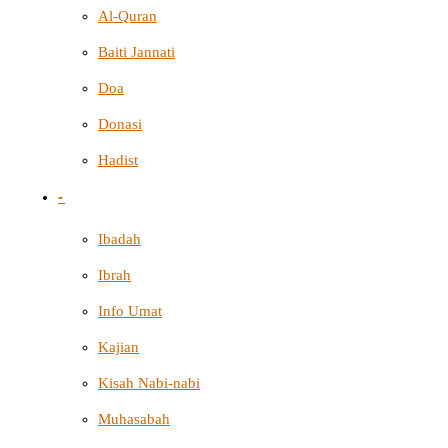
Al-Quran
Baiti Jannati
Doa
Donasi
Hadist
-
Ibadah
Ibrah
Info Umat
Kajian
Kisah Nabi-nabi
Muhasabah