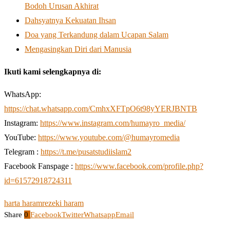
Bodoh Urusan Akhirat
Dahsyatnya Kekuatan Ihsan
Doa yang Terkandung dalam Ucapan Salam
Mengasingkan Diri dari Manusia
Ikuti kami selengkapnya di:
WhatsApp:
https://chat.whatsapp.com/CmhxXFTpO6t98yYERJBNTB
Instagram:
https://www.instagram.com/humayro_media/
YouTube:
https://www.youtube.com/@humayromedia
Telegram :
https://t.me/pusatstudiislam2
Facebook Fanspage :
https://www.facebook.com/profile.php?
id=61572918724311
harta haram
rezeki haram
Share
0
Facebook
Twitter
Whatsapp
Email