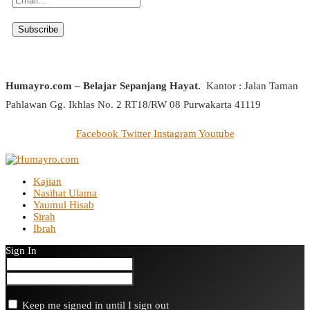
Humayro.com – Belajar Sepanjang Hayat.
Kantor : Jalan Taman
Pahlawan Gg. Ikhlas No. 2 RT18/RW 08 Purwakarta 41119
Facebook
Twitter
Instagram
Youtube
Kajian
Nasihat Ulama
Yaumul Hisab
Sirah
Ibrah
Sign In
Keep me signed in until I sign out