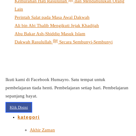
Kemurahan Hati Rasulullah ﷺ dan Mendahulukan Orang
Lain
Perintah Salat pada Masa Awal Dakwah
Ali bin Abi Thalib Mengikuti Jejak Khadijah
Abu Bakar Ash-Shiddiq Masuk Islam
Dakwah Rasulullah ﷺ Secara Sembunyi-Sembunyi
Ikuti kami di Facebook Humayro. Satu tempat untuk
pembelajaran tiada henti. Pembelajaran setiap hari. Pembelajaran
sepanjang hayat.
Klik Disini
kategori
Akhir Zaman