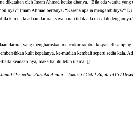
 dikatakan oleh Imam Ahmad ketika ditanya, “Bila ada wanita yang t
mbil-nya?” Imam Ahmad bertanya, “Karena apa ia mengambilnya?” Di 
la karena keadaan darurat, saya harap tidak ada masalah dengannya.
aan darurat yang mengharuskan mencukur rambut ke-pala di samping i
mbersihkan kulit kepalanya, ke-mudian kembali seperti sedia kala. A
iki keadaan-nya, maka hal itu lebih utama. []
amal / Penerbit: Pustaka Amani – Jakarta / Cet. I Rajab 1415 / Des