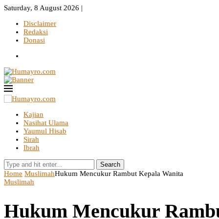
Saturday, 8 August 2026 |
Disclaimer
Redaksi
Donasi
Kajian
Nasihat Ulama
Yaumul Hisab
Sirah
Ibrah
Search
Home
Muslimah
Hukum Mencukur Rambut Kepala Wanita
Muslimah
Hukum Mencukur Rambut