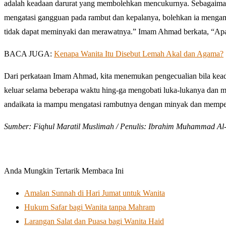
adalah keadaan darurat yang membolehkan mencukurnya. Sebagaimana
mengatasi gangguan pada rambut dan kepalanya, bolehkan ia menga
tidak dapat meminyaki dan merawatnya.” Imam Ahmad berkata, “Apabi
BACA JUGA:
Kenapa Wanita Itu Disebut Lemah Akal dan Agama?
Dari perkataan Imam Ahmad, kita menemukan pengecualian bila kead
keluar selama beberapa waktu hing-ga mengobati luka-lukanya dan me
andaikata ia mampu mengatasi rambutnya dengan minyak dan memperba
Sumber: Fiqhul Maratil Muslimah / Penulis: Ibrahim Muhammad Al-J
Anda Mungkin Tertarik Membaca Ini
Amalan Sunnah di Hari Jumat untuk Wanita
Hukum Safar bagi Wanita tanpa Mahram
Larangan Salat dan Puasa bagi Wanita Haid