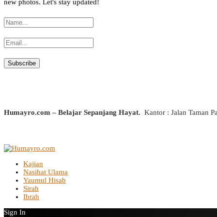
new photos. Let's stay updated!
Humayro.com – Belajar Sepanjang Hayat.
Kantor : Jalan Taman P
Kajian
Nasihat Ulama
Yaumul Hisab
Sirah
Ibrah
Sign In