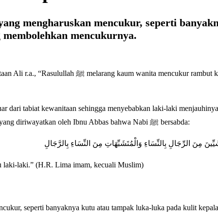
u yang mengharuskan mencukur, seperti banyakn
ng membolehkan mencukurnya.
um wanita mencukur rambut kepalanya.”
ar dari tabiat kewanitaan sehingga menyebabkan laki-laki menjauhiny
menganggap remeh kaum ini. Perbuatan itu haram berdasarkan hadis yang diriwayatkan oleh Ibnu Abbas bahwa Nabi ﷺ bersabda:
 laki-laki.” (H.R. Lima imam, kecuali Muslim)
ukur, seperti banyaknya kutu atau tampak luka-luka pada kulit kepala