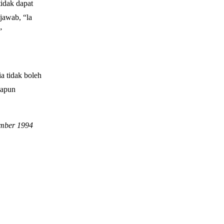
idak dapat
jawab, “la
”
a tidak boleh
dapun
ember 1994