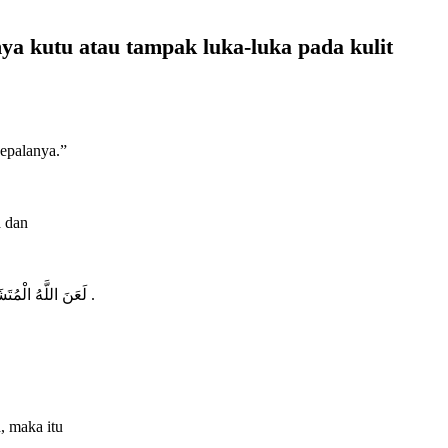
ya kutu atau tampak luka-luka pada kulit
a dan
لَعَنَ اللَّهُ الْمُتَشَيِّينَ مِنَ الرِّجَالِ بِالنِّسَاءِ وَالْمُتَشَبِّهَاتِ مِنَ النِّسَاءِ بِالرَّجَالِ .
, maka itu