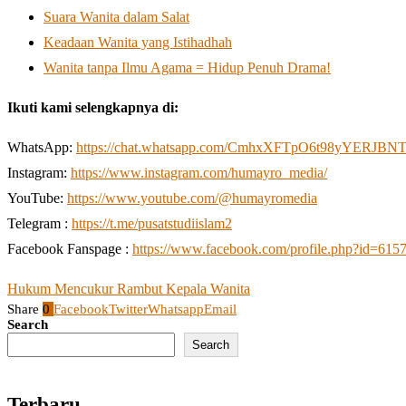
Suara Wanita dalam Salat
Keadaan Wanita yang Istihadhah
Wanita tanpa Ilmu Agama = Hidup Penuh Drama!
Ikuti kami selengkapnya di:
WhatsApp:
https://chat.whatsapp.com/CmhxXFTpO6t98yYERJBN
Instagram:
https://www.instagram.com/humayro_media/
YouTube:
https://www.youtube.com/@humayromedia
Telegram :
https://t.me/pusatstudiislam2
Facebook Fanspage :
https://www.facebook.com/profile.php?id=61
Hukum Mencukur Rambut Kepala Wanita
Share
0
Facebook
Twitter
Whatsapp
Email
Search
Search
Terbaru