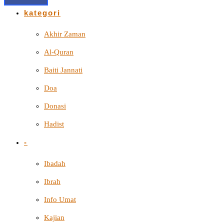
kategori
Akhir Zaman
Al-Quran
Baiti Jannati
Doa
Donasi
Hadist
-
Ibadah
Ibrah
Info Umat
Kajian