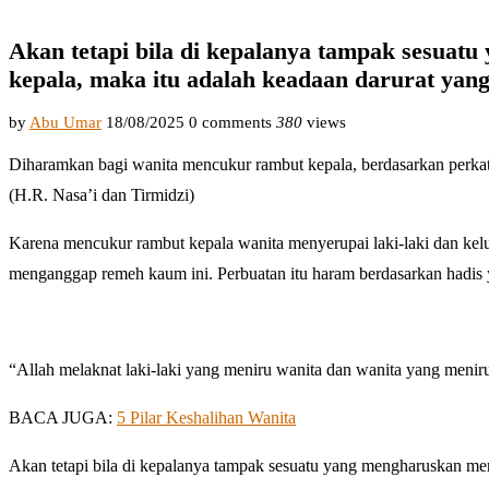
Akan tetapi bila di kepalanya tampak sesuat
kepala, maka itu adalah keadaan darurat ya
by
Abu Umar
18/08/2025
0 comments
380
views
Diharamkan bagi wanita mencukur rambut kepala, berdasarkan perkataan Ali r.a., “Rasulullah ﷺ melarang ka
(H.R. Nasa’i dan Tirmidzi)
Karena mencukur rambut kepala wanita menyerupai laki-laki dan kelu
“Allah melaknat laki-laki yang meniru wanita dan wanita yang meniru
BACA JUGA:
5 Pilar Keshalihan Wanita
Akan tetapi bila di kepalanya tampak sesuatu yang mengharuskan menc