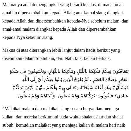
Maknanya adalah mengangkat yang berarti ke atas, di mana amal-
amal itu dipersembahkan kepada Allah; amal-amal siang diangkat
kepada Allah dan dipersembahkan kepada-Nya sebelum malam, dan
amal-amal malam diangkat kepada Allah dan dipersembahkan
kepada-Nya sebelum siang.
Makna di atas diterangkan lebih lanjut dalam hadis berikut yang
disebutkan dalam Shahihain, dari Nabi kita, beliau berkata,
يَتَعَاقَبُونَ فِيكُمْ مَلَائِكَةُ بِاللَّيْلِ وَمَلَائِكَةُ بِالنَّهَارِ، وَيَجْتَمِعُونَ في صَلَاةِ
الفَجْرِ وَصَلَاةِ العَصْرِ ، ثُمَّ يَعْرُجُ الَّذِينَ بَاتُوا فِيكُمْ أَيْ إِلَى اللَّهِ –
فَيَسْأَلُهُمْ وَهُوَ أَعْلَمُ سُبْحَانَهُ وَتَعَالَى بِهِمْ وَأَعْلَمُ مِنْهُمْ: كَيْفَ تَرَكْتُمْ
عِبَادِي؟ فَيَقُولُونَ: تَرَكْنَاهُمْ وَهُمْ يُصَلُّونَ، وَأَتَيْنَاهُمْ وَهُمْ يُصَلُّونَ
“Malaikat malam dan malaikat siang secara bergantian menjaga
kalian, dan mereka berkumpul pada waktu shalat ashar dan shalat
subuh, kemudian malaikat yang menjaga kalian di malam hari naik