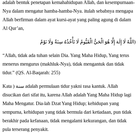
adalah bentuk penetapan kemahahidupan Allah, dan kesempurnaan-
Nya dalam mengatur hamba-hamba-Nya. itulah sebabnya mengapa
Allah berfirman dalam ayat kursi-ayat yang paling agung di dalam
Al Qur’an,
اللَّهُ لَا إِلَهَ إِلَّا هُوَ الْحَيُّ الْقَيُّومُ لَا تَأْخُذُهُ سِنَةٌ وَلَا نَوْمٌ)
“Allah, tidak ada tuhan selain Dia. Yang Maha Hidup, Yang terus
menerus mengurus (makhluk-Nya), tidak mengantuk dan tidak
tidur.” (QS. Al-Baqarah: 255)
Kata ) سنة adalah permulaan tidur yakni rasa kantuk. Allah
disucikan dari sifat itu, karena Allah adalah Yang Maha Hidup lagi
Maha Mengatur. Dia-lah Dzat Yang Hidup; kehidupan yang
sempurna, kehidupan yang tidak bermula dari ketiadaan, pun tidak
berakhir pada kefanaan, tidak mengalami kekurangan, dan tidak
pula terserang penyakit.