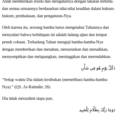
Allah memberikan rezeki dan mengaturnya dengan takaran tertentu.
dan semua urusannya berdasarkan nilai-nilai keadilan dalam hukum-
hukum, pembalasan, dan pengaturan-Nya.
Oleh karena itu, seorang hamba harus mengetahui Tuhannya dan
menyadari bahwa kehidupan ini adalah ladang ujian dan tempat
penuh cobaan. Terkadang Tuhan menguji hamba-hamba-Nya
dengan memberikan dan menahan, menurunkan dan menaikkan,
menyempitkan dan melapangkan, meninggikan dan merendahkan.
كُلَّ يَوْمٍ هُوَ فِي شَأْنِ)
“Setiap waktu Dia dalam kesibukan (memelihara hamba-hamba-
Nya).” (QS. Ar-Rahmân: 26)
Dia tidak menzalimi siapa pun,
وَمَا رَبُّكَ بِظَلَّامِ لِلْعَبِيدِ)