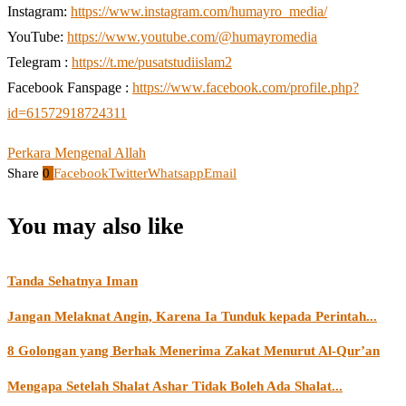
Instagram:
https://www.instagram.com/humayro_media/
YouTube:
https://www.youtube.com/@humayromedia
Telegram :
https://t.me/pusatstudiislam2
Facebook Fanspage :
https://www.facebook.com/profile.php?
id=61572918724311
Perkara Mengenal Allah
Share
0
Facebook
Twitter
Whatsapp
Email
You may also like
Tanda Sehatnya Iman
Jangan Melaknat Angin, Karena Ia Tunduk kepada Perintah...
8 Golongan yang Berhak Menerima Zakat Menurut Al-Qur’an
Mengapa Setelah Shalat Ashar Tidak Boleh Ada Shalat...