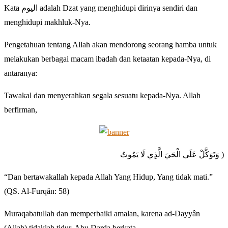
Kata اليوم adalah Dzat yang menghidupi dirinya sendiri dan
menghidupi makhluk-Nya.
Pengetahuan tentang Allah akan mendorong seorang hamba untuk
melakukan berbagai macam ibadah dan ketaatan kepada-Nya, di
antaranya:
Tawakal dan menyerahkan segala sesuatu kepada-Nya. Allah
berfirman,
وَتَوَكَّلْ عَلَى الْحَيَ الَّذِي لَا يَمُوتُ )
“Dan bertawakallah kepada Allah Yang Hidup, Yang tidak mati.”
(QS. Al-Furqân: 58)
Muraqabatullah dan memperbaiki amalan, karena ad-Dayyân
(Allah) tidaklah tidur. Abu Darda berkata,