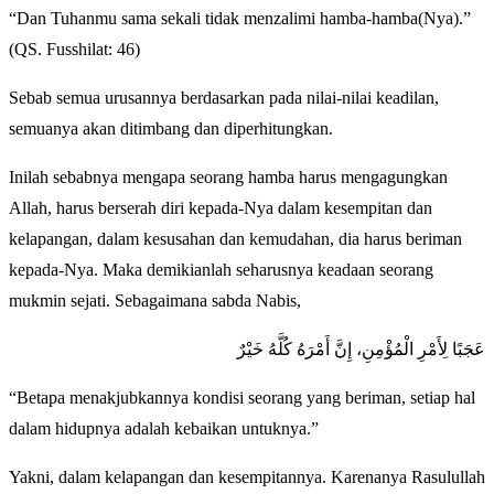
“Dan Tuhanmu sama sekali tidak menzalimi hamba-hamba(Nya).”
(QS. Fusshilat: 46)
Sebab semua urusannya berdasarkan pada nilai-nilai keadilan,
semuanya akan ditimbang dan diperhitungkan.
Inilah sebabnya mengapa seorang hamba harus mengagungkan
Allah, harus berserah diri kepada-Nya dalam kesempitan dan
kelapangan, dalam kesusahan dan kemudahan, dia harus beriman
kepada-Nya. Maka demikianlah seharusnya keadaan seorang
mukmin sejati. Sebagaimana sabda Nabis,
عَجَبًا لِأَمْرِ الْمُؤْمِنِ، إِنَّ أَمْرَهُ كُلَّهُ خَيْرٌ
“Betapa menakjubkannya kondisi seorang yang beriman, setiap hal
dalam hidupnya adalah kebaikan untuknya.”
Yakni, dalam kelapangan dan kesempitannya. Karenanya Rasulullah