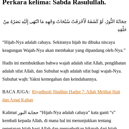
Perkara kelima: Sabda Rasulullah.
حِجَابُهُ النُّورُ، لَوْ كَشَفَهُ لَأَحْرَقَتْ سُبْحَاتُ وَجْهِهِ مَا انْتَهَى إِلَيْهِ بَصَرُهُ مِنْ
خَلْقِهِ
“Hijab-Nya adalah cahaya. Sekiranya hijab itu dibuka niscaya
keagungan Wajah-Nya akan membakar yang dipandang oleh-Nya.”
Hadis ini membuktikan bahwa wajah adalah sifat Allah, penglihatan
adalah sifat Allah, dan Subuhat wajh adalah sifat bagi wajah-Nya.
Subuhat wajh: Yakni kemegahan dan keindahannya.
BACA JUGA:
Riyadhush Shalihin Hadist 7: Allah Melihat Hati
dan Amal Kalian
Kalimat حجابة النور “Hijab-Nya adalah cahaya” kata ganti “s”
kembali kepada Allah, di mana hal ini menunjukkan tentang
penetapan hijab bagi Allah dan menyebutkan hikmah dari hijab