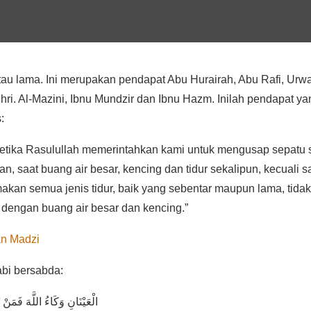
tau lama. Ini merupakan pendapat Abu Hurairah, Abu Rafi, Urw
uhri. Al-Mazini, Ibnu Mundzir dan Ibnu Hazm. Inilah pendapat ya
:
 ketika Rasulullah memerintahkan kami untuk mengusap sepatu 
n, saat buang air besar, kencing dan tidur sekalipun, kecuali s
akan semua jenis tidur, baik yang sebentar maupun lama, tidak
dengan buang air besar dan kencing.”
an Madzi
abi bersabda:
الْعَيْنَانِ وَكَاءُ اللَّهَ فَمَنْ ن