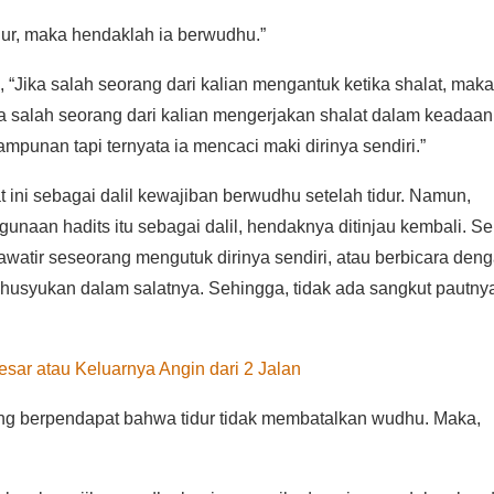
dur, maka hendaklah ia berwudhu.”
 “Jika salah seorang dari kalian mengantuk ketika shalat, maka
la salah seorang dari kalian mengerjakan shalat dalam keadaan
ampunan tapi ternyata ia mencaci maki dirinya sendiri.”
ini sebagai dalil kewajiban berwudhu setelah tidur. Namun,
naan hadits itu sebagai dalil, hendaknya ditinjau kembali. S
awatir seseorang mengutuk dirinya sendiri, atau berbicara den
khusyukan dalam salatnya. Sehingga, tidak ada sangkut pautny
esar atau Keluarnya Angin dari 2 Jalan
 yang berpendapat bahwa tidur tidak membatalkan wudhu. Maka,