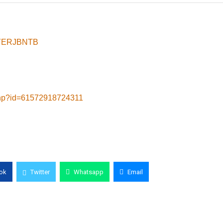
8yYERJBNTB
.php?id=61572918724311
ok
Twitter
Whatsapp
Email