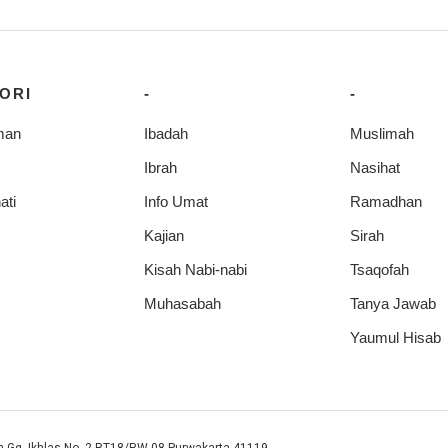
ORI
-
-
man
Ibadah
Muslimah
Ibrah
Nasihat
ati
Info Umat
Ramadhan
Kajian
Sirah
Kisah Nabi-nabi
Tsaqofah
Muhasabah
Tanya Jawab
Yaumul Hisab