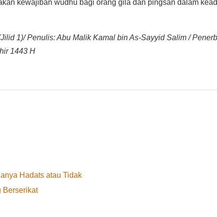
 akan kewajiban wudhu bagi orang gila dan pingsan dalam kea
id 1)/ Penulis: Abu Malik Kamal bin As-Sayyid Salim / Penerbi
khir 1443 H
anya Hadats atau Tidak
 Berserikat