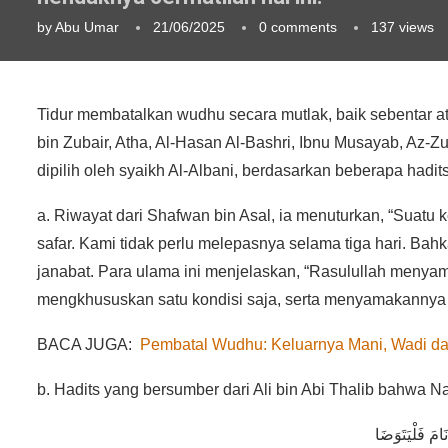
by
Abu Umar
21/06/2025
0 comments
137
views
Tidur membatalkan wudhu secara mutlak, baik sebentar a
bin Zubair, Atha, Al-Hasan Al-Bashri, Ibnu Musayab, Az-Z
dipilih oleh syaikh Al-Albani, berdasarkan beberapa hadits
a. Riwayat dari Shafwan bin Asal, ia menuturkan, “Suatu
safar. Kami tidak perlu melepasnya selama tiga hari. Bahka
janabat. Para ulama ini menjelaskan, “Rasulullah menyam
mengkhususkan satu kondisi saja, serta menyamakannya 
BACA JUGA:
Pembatal Wudhu: Keluarnya Mani, Wadi d
b. Hadits yang bersumber dari Ali bin Abi Thalib bahwa N
َامَ فَلْيَتَوَضَا