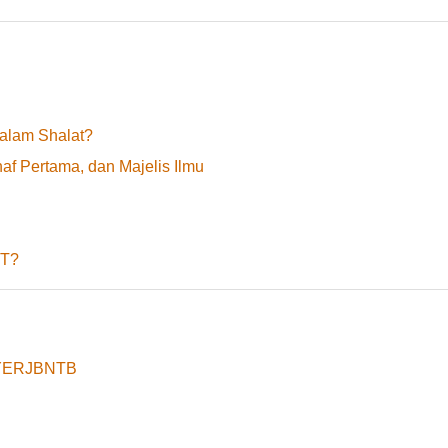
alam Shalat?
f Pertama, dan Majelis Ilmu
WT?
8yYERJBNTB