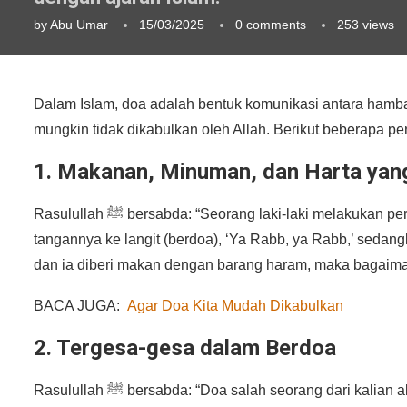
by
Abu Umar
15/03/2025
0 comments
253
views
Dalam Islam, doa adalah bentuk komunikasi antara ham
mungkin tidak dikabulkan oleh Allah. Berikut beberapa p
1. Makanan, Minuman, dan Harta ya
Rasulullah ﷺ bersabda: “Seorang laki-laki melakukan perjalanan jauh, rambutnya kusut dan berdebu, ia menengadahkan
tangannya ke langit (berdoa), ‘Ya Rabb, ya Rabb,’ sed
dan ia diberi makan dengan barang haram, maka bagaima
BACA JUGA:
Agar Doa Kita Mudah Dikabulkan
2. Tergesa-gesa dalam Berdoa
Rasulullah ﷺ bersabda: “Doa salah seorang dari kalian akan dikabulkan selama ia tidak tergesa-gesa dengan mengatakan,