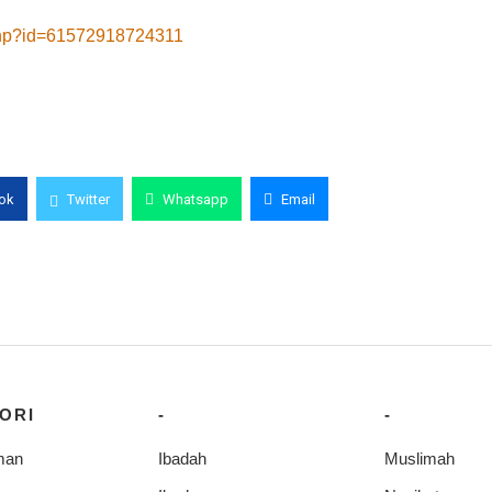
.php?id=61572918724311
ok
Twitter
Whatsapp
Email
ORI
-
-
man
Ibadah
Muslimah