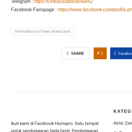
Telegram :
https://t.me/pusatstudiislam2
Facebook Fanspage :
https://www.facebook.com/profile
PENYEBAB DOA TIDAK DIKABULKAN
0
SHARE
Facebo
KATEG
Akhir Za
Ikuti kami di Facebook Humayro. Satu tempat
untuk pembelajaran tiada henti. Pembelajaran