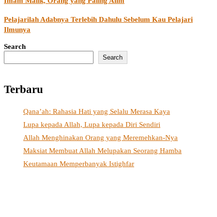
Imam Malik, Orang yang Paling Alim
Pelajarilah Adabnya Terlebih Dahulu Sebelum Kau Pelajari
Ilmunya
Search
Search
Terbaru
Qana’ah: Rahasia Hati yang Selalu Merasa Kaya
Lupa kepada Allah, Lupa kepada Diri Sendiri
Allah Menghinakan Orang yang Meremehkan-Nya
Maksiat Membuat Allah Melupakan Seorang Hamba
Keutamaan Memperbanyak Istighfar