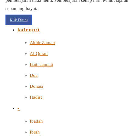
pembelajaran tiada henti. Pembelajaran setiap hari. Pembelajaran
sepanjang hayat.
Klik Disini
kategori
Akhir Zaman
Al-Quran
Baiti Jannati
Doa
Donasi
Hadist
-
Ibadah
Ibrah