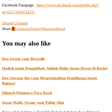
Facebook Fanspage :
https://www.facebook.com/profile.php?
id=61572918724311
Dinasti Utsmani
Share
0
Facebook
Twitter
Whatsapp
Email
You may also like
Doa Orang yang Bersedih
Hadiah untuk Pengghibah: Akhlak Mulia Imam Hasan Al-Bashri
Doa Seorang Ibu yang Mengembalikan Penglihatan Imam
Bukhari
Hikmah Diutusnya Para Rasul
Imam Malik, Orang yang Paling Alim