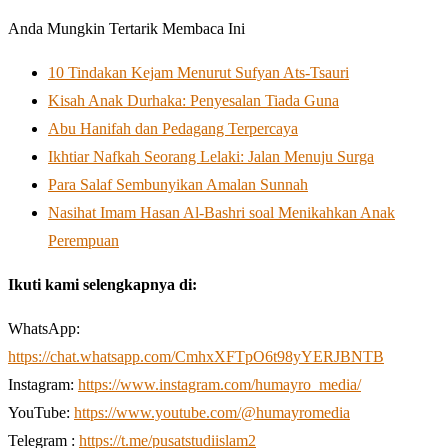
Anda Mungkin Tertarik Membaca Ini
10 Tindakan Kejam Menurut Sufyan Ats-Tsauri
Kisah Anak Durhaka: Penyesalan Tiada Guna
Abu Hanifah dan Pedagang Terpercaya
Ikhtiar Nafkah Seorang Lelaki: Jalan Menuju Surga
Para Salaf Sembunyikan Amalan Sunnah
Nasihat Imam Hasan Al-Bashri soal Menikahkan Anak
Perempuan
Ikuti kami selengkapnya di:
WhatsApp:
https://chat.whatsapp.com/CmhxXFTpO6t98yYERJBNTB
Instagram:
https://www.instagram.com/humayro_media/
YouTube:
https://www.youtube.com/@humayromedia
Telegram :
https://t.me/pusatstudiislam2