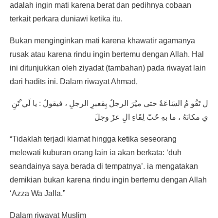
adalah ingin mati karena berat dan pedihnya cobaan
terkait perkara duniawi ketika itu.
Bukan menginginkan mati karena khawatir agamanya
rusak atau karena rindu ingin bertemu dengan Allah. Hal
ini ditunjukkan oleh ziyadat (tambahan) pada riwayat lain
dari hadits ini. Dalam riwayat Ahmad,
ل تَقُو مُ السَاعَةُ حتى ميَُرَ الرجلُ بِقعبرِ الرجلِ ، فيقولُ : يا لَي ْتَنِ
ي مكانَهُ ، ما بهِ حُبّ لِقَاءِ الِ عزَ وجلَ
“Tidaklah terjadi kiamat hingga ketika seseorang
melewati kuburan orang lain ia akan berkata: ‘duh
seandainya saya berada di tempatnya’. ia mengatakan
demikian bukan karena rindu ingin bertemu dengan Allah
‘Azza Wa Jalla.”
Dalam riwayat Muslim