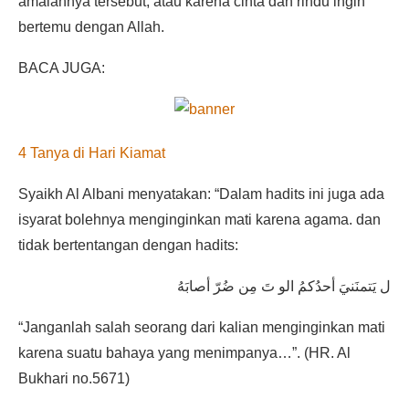
amalannya tersebut, atau karena cinta dan rindu ingin
bertemu dengan Allah.
BACA JUGA:
4 Tanya di Hari Kiamat
Syaikh Al Albani menyatakan: “Dalam hadits ini juga ada
isyarat bolehnya menginginkan mati karena agama. dan
tidak bertentangan dengan hadits:
ل يَتمنَنيَ أحدُكمُ الو تَ مِن ضُرّ أصابَهُ
“Janganlah salah seorang dari kalian menginginkan mati
karena suatu bahaya yang menimpanya…”. (HR. Al
Bukhari no.5671)