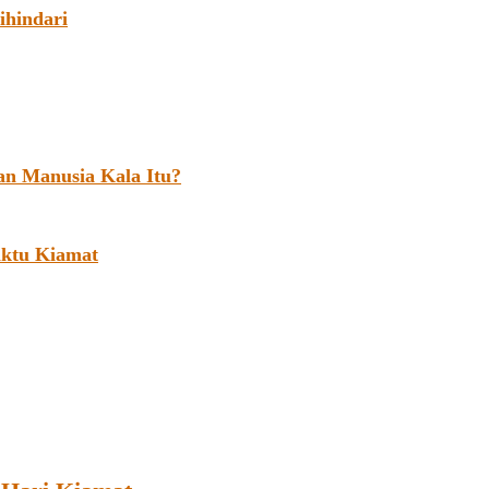
ihindari
an Manusia Kala Itu?
aktu Kiamat