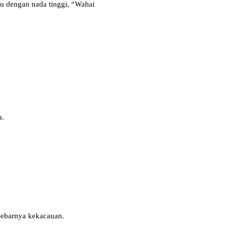
au dengan nada tinggi, “Wahai
a.
yebarnya kekacauan.