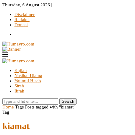
Thursday, 6 August 2026 |
Disclaimer
Redaksi
Donasi
Kajian
Nasihat Ulama
Yaumul Hisab
Sirah
Ibrah
Search
Home
Tags
Posts tagged with "kiamat"
Tag:
kiamat