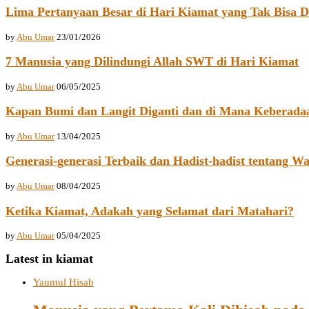
Lima Pertanyaan Besar di Hari Kiamat yang Tak Bisa D
by
Abu Umar
23/01/2026
7 Manusia yang Dilindungi Allah SWT di Hari Kiamat
by
Abu Umar
06/05/2025
Kapan Bumi dan Langit Diganti dan di Mana Keberada
by
Abu Umar
13/04/2025
Generasi-generasi Terbaik dan Hadist-hadist tentang W
by
Abu Umar
08/04/2025
Ketika Kiamat, Adakah yang Selamat dari Matahari?
by
Abu Umar
05/04/2025
Latest in kiamat
Yaumul Hisab