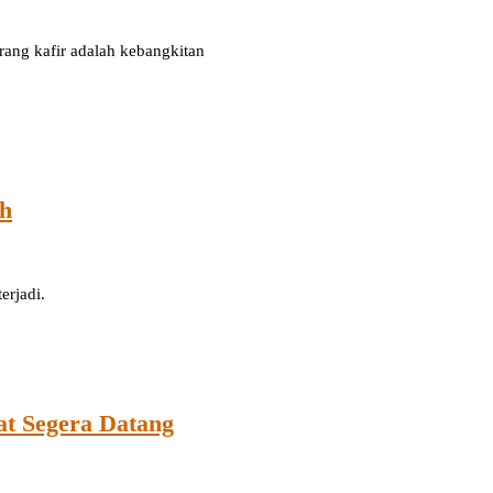
rang kafir adalah kebangkitan
ah
mat terjadi.
at Segera Datang