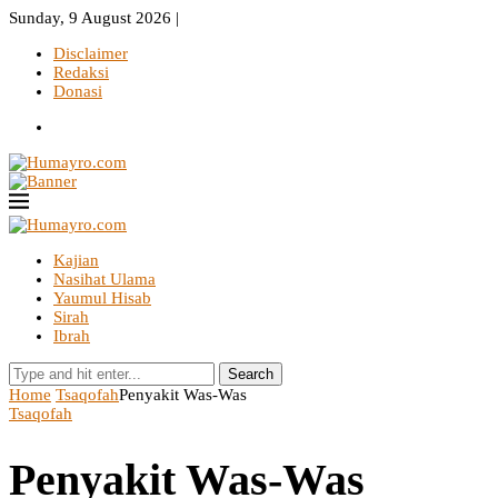
Sunday, 9 August 2026 |
Disclaimer
Redaksi
Donasi
Kajian
Nasihat Ulama
Yaumul Hisab
Sirah
Ibrah
Search
Home
Tsaqofah
Penyakit Was-Was
Tsaqofah
Penyakit Was-Was