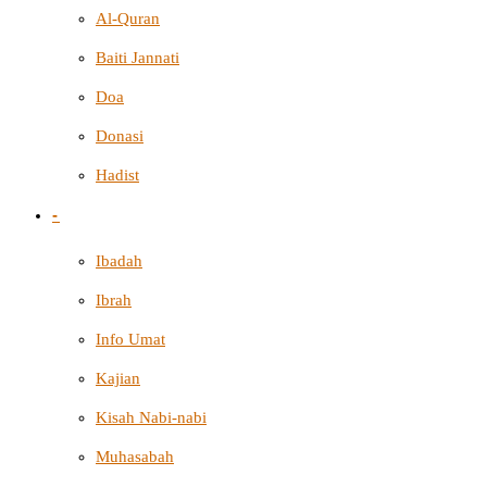
Al-Quran
Baiti Jannati
Doa
Donasi
Hadist
-
Ibadah
Ibrah
Info Umat
Kajian
Kisah Nabi-nabi
Muhasabah