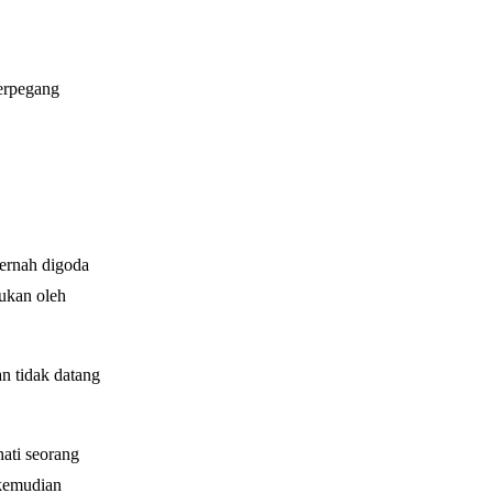
berpegang
ernah digoda
kukan oleh
n tidak datang
ati seorang
 kemudian