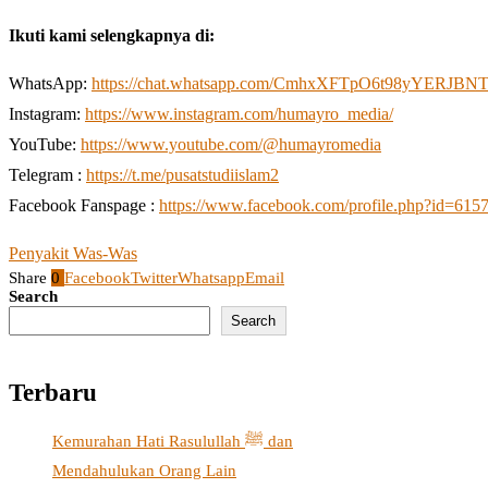
Ikuti kami selengkapnya di:
WhatsApp:
https://chat.whatsapp.com/CmhxXFTpO6t98yYERJBN
Instagram:
https://www.instagram.com/humayro_media/
YouTube:
https://www.youtube.com/@humayromedia
Telegram :
https://t.me/pusatstudiislam2
Facebook Fanspage :
https://www.facebook.com/profile.php?id=61
Penyakit Was-Was
Share
0
Facebook
Twitter
Whatsapp
Email
Search
Search
Terbaru
Kemurahan Hati Rasulullah ﷺ dan
Mendahulukan Orang Lain