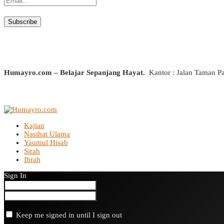
Humayro.com – Belajar Sepanjang Hayat.
Kantor : Jalan Taman P
Kajian
Nasihat Ulama
Yaumul Hisab
Sirah
Ibrah
Sign In
Keep me signed in until I sign out