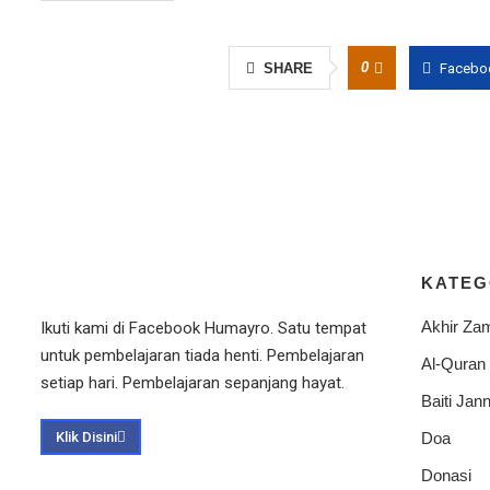
0
SHARE
Facebo
KATEG
Akhir Za
Ikuti kami di Facebook Humayro. Satu tempat
untuk pembelajaran tiada henti. Pembelajaran
Al-Quran
setiap hari. Pembelajaran sepanjang hayat.
Baiti Jann
Klik Disini
Doa
Donasi