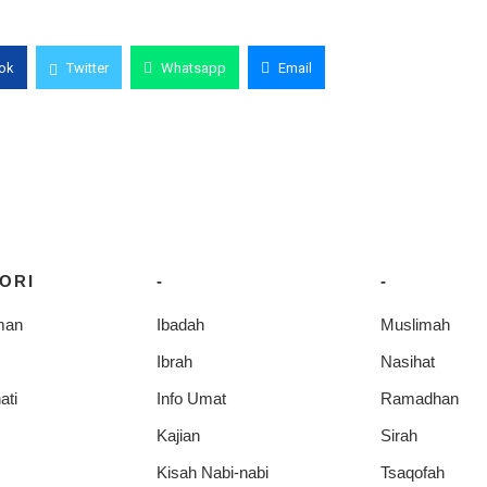
ok
Twitter
Whatsapp
Email
ORI
-
-
man
Ibadah
Muslimah
Ibrah
Nasihat
ati
Info Umat
Ramadhan
Kajian
Sirah
Kisah Nabi-nabi
Tsaqofah