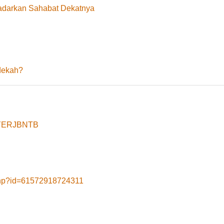
adarkan Sahabat Dekatnya
dekah?
8yYERJBNTB
.php?id=61572918724311