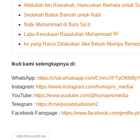
Abdullah bin Rawahah, Hancurkan Berhala untuk S
Sedekah Bubur Barirah untuk Nabi
Nabi Muhammad di Bani Sa’d
Labu Kesukaan Rasulullah Muhammad ﷺ
Ini yang Harus Dilakukan Jika Belum Mampu Berse
Ikuti kami selengkapnya di:
WhatsApp:
https://chat.whatsapp.com/CmhxXFTpO6t9
Instagram:
https://www.instagram.com/humayro_media/
YouTube:
https://www.youtube.com/@humayromedia
Telegram :
https://t.me/pusatstudiislam2
Facebook Fanspage :
https://www.facebook.com/profile
UBAI BIN KA’AB RA