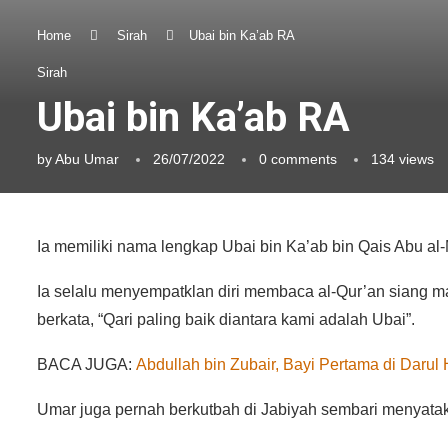
Home
Sirah
Ubai bin Ka’ab RA
Sirah
Ubai bin Ka’ab RA
by
Abu Umar
26/07/2022
0 comments
134
views
Ia memiliki nama lengkap Ubai bin Ka’ab bin Qais Abu al
Ia selalu menyempatklan diri membaca al-Qur’an siang 
berkata, “Qari paling baik diantara kami adalah Ubai”.
BACA JUGA:
Abdullah bin Zubair, Bayi Pertama di Darul 
Umar juga pernah berkutbah di Jabiyah sembari menyatak