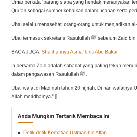
Umar berkata “barang siapa yang hendak menanyakan tent
Qur’an sebagai sumber kebaikan dalam ucapan serta per
Ubai selalu menasehati orang-orang untuk menjadikan al
Ubai termasuk sekretaris Rasulullah ﷺ sebelum 
BACA JUGA:
Shalihahnya Asma’ binti Abu Bakar
Ia bersama Zaid adalah sahabat yang paling tekun menu
dalam pengawasan Rasulullah ﷺ.
Ubai wafat di Madinah tahun 20 hijriah. Di hari wafatnya 
Allah meridhainya.” []
Anda Mungkin Tertarik Membaca Ini
Detik-detik Kematian Ustman bin Affan