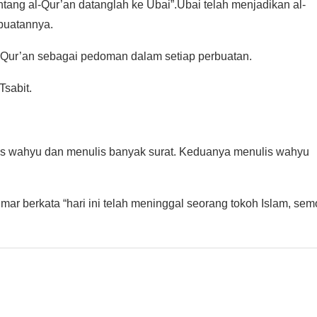
ang al-Qur’an datanglah ke Ubai”.Ubai telah menjadikan al-
buatannya.
-Qur’an sebagai pedoman dalam setiap perbuatan.
Zaid bin Tsabit.
lis wahyu dan menulis banyak surat. Keduanya menulis wahyu
Umar berkata “hari ini telah meninggal seorang tokoh Islam, se