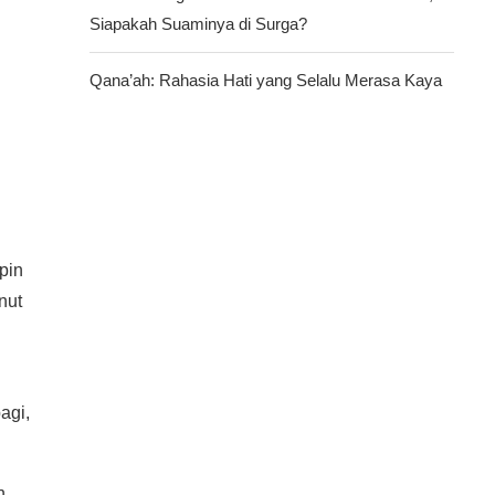
Siapakah Suaminya di Surga?
Qana’ah: Rahasia Hati yang Selalu Merasa Kaya
pin
nut
agi,
n