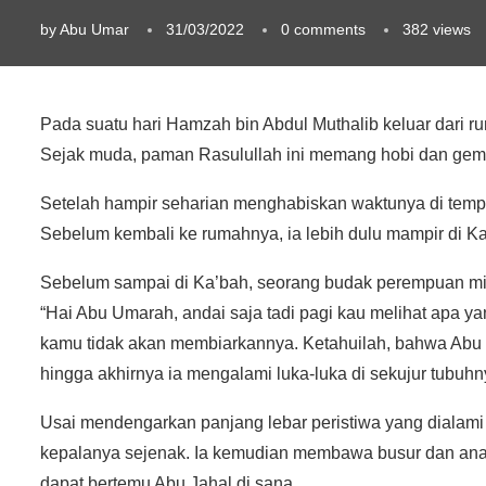
by
Abu Umar
31/03/2022
0 comments
382
views
Pada suatu hari Hamzah bin Abdul Muthalib keluar dari
Sejak muda, paman Rasulullah ini memang hobi dan gema
Setelah hampir seharian menghabiskan waktunya di tempa
Sebelum kembali ke rumahnya, ia lebih dulu mampir di K
Sebelum sampai di Ka’bah, seorang budak perempuan mili
“Hai Abu Umarah, andai saja tadi pagi kau melihat apa 
kamu tidak akan membiarkannya. Ketahuilah, bahwa Abu 
hingga akhirnya ia mengalami luka-luka di sekujur tubuhn
Usai mendengarkan panjang lebar peristiwa yang diala
kepalanya sejenak. Ia kemudian membawa busur dan an
dapat bertemu Abu Jahal di sana.