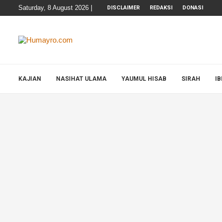
Saturday, 8 August 2026 |
DISCLAIMER
REDAKSI
DONASI
KAJIAN
NASIHAT ULAMA
YAUMUL HISAB
SIRAH
I