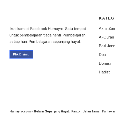
KATEG
Akhir Za
Ikuti kami di Facebook Humayro. Satu tempat
untuk pembelajaran tiada henti. Pembelajaran
Al-Quran
setiap hari. Pembelajaran sepanjang hayat.
Baiti Jann
Klik Disini
Doa
Donasi
Hadist
Humayro.com – Belajar Sepanjang Hayat.
Kantor : Jalan Taman Pahlawan