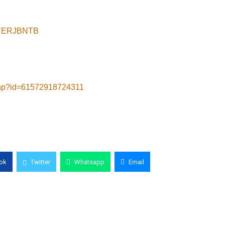
8yYERJBNTB
.php?id=61572918724311
ok
Twitter
Whatsapp
Email