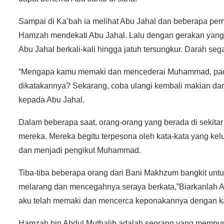
Sampai di Ka’bah ia melihat Abu Jahal dan beberapa pe
Hamzah mendekati Abu Jahal. Lalu dengan gerakan yang 
Abu Jahal berkali-kali hingga jatuh tersungkur. Darah se
“Mengapa kamu memaki dan mencederai Muhammad, pada
dikatakannya? Sekarang, coba ulangi kembali makian da
kepada Abu Jahal.
Dalam beberapa saat, orang-orang yang berada di sekit
mereka. Mereka begitu terpesona oleh kata-kata yang ke
dan menjadi pengikut Muhammad.
Tiba-tiba beberapa orang dari Bani Makhzum bangkit un
melarang dan mencegahnya seraya berkata,”Biarkanlah 
aku telah memaki dan mencerca keponakannya dengan kat
Hamzah bin Abdul Muthalib adalah seorang yang mempuny