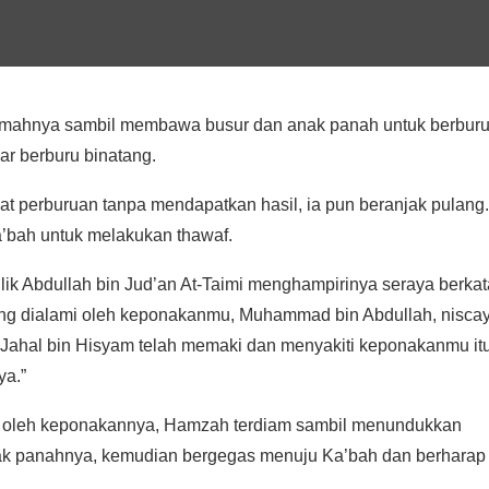
 rumahnya sambil membawa busur dan anak panah untuk berburu
r berburu binatang.
t perburuan tanpa mendapatkan hasil, ia pun beranjak pulang.
a’bah untuk melakukan thawaf.
k Abdullah bin Jud’an At-Taimi menghampirinya seraya berkat
yang dialami oleh keponakanmu, Muhammad bin Abdullah, nisca
Jahal bin Hisyam telah memaki dan menyakiti keponakanmu itu
ya.”
mi oleh keponakannya, Hamzah terdiam sambil menundukkan
ak panahnya, kemudian bergegas menuju Ka’bah dan berharap