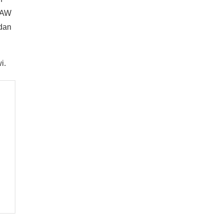
SAW
 dan
i.