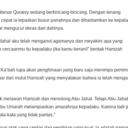
mbesar Quraisy sedang berbincang-bincang. Dengan tenang
cepat ia lepaskan busur panahnya dan dihantamkan ke kepala
gar mengucur deras dari dahinya.
hal aku telah menganut agamanya dan meyakini apa yang
n cercaanmu itu kepadaku jika kamu berani!” bentak Hamzah
ar Ka’bah lupa akan penghinaan yang baru saja menimpa pemim
luar dari mulut Hamzah yang menyatakan bahwa ia telah menga
tuk melawan Hamzah dan menolong Abu Jahal. Tetapi Abu Jahal
Abu Umarah melampiaskan amarahnya kepadaku. Karena tadi p
a-kata yang tidak pantas.”
ai otak yang cerdas dan pendirian yang kuat. Ia adalah pama