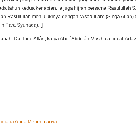
da tahun kedua kenabian. Ia juga hijrah bersama Rasulullah 
an Rasulullah menjulukinya dengan “Asadullah” (Singa Allah)
n Para Syuhada). []
ah, Dâr Ibnu Affân, karya Abu `Abdillâh Musthafa bin al-Adaw
gaimana Anda Menerimanya