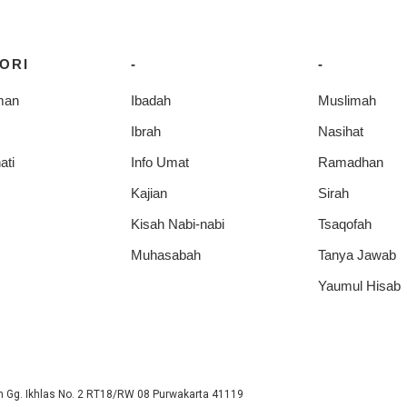
ORI
-
-
man
Ibadah
Muslimah
Ibrah
Nasihat
ati
Info Umat
Ramadhan
Kajian
Sirah
Kisah Nabi-nabi
Tsaqofah
Muhasabah
Tanya Jawab
Yaumul Hisab
 Gg. Ikhlas No. 2 RT18/RW 08 Purwakarta 41119