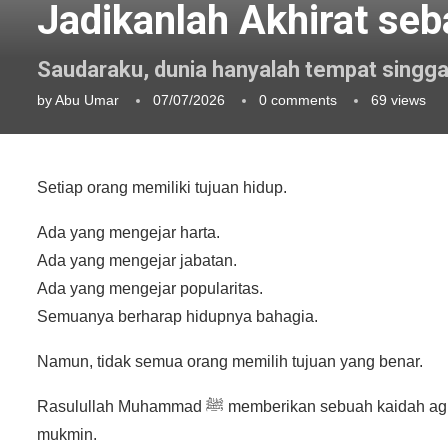
Jadikanlah Akhirat se
Saudaraku, dunia hanyalah tempat singgah.
by
Abu Umar
07/07/2026
0 comments
69
views
Setiap orang memiliki tujuan hidup.
Ada yang mengejar harta.
Ada yang mengejar jabatan.
Ada yang mengejar popularitas.
Semuanya berharap hidupnya bahagia.
Namun, tidak semua orang memilih tujuan yang benar.
Rasulullah Muhammad ﷺ memberikan sebuah kaidah agung tentang apa yang seharusnya menjadi tujuan utama seorang
mukmin.