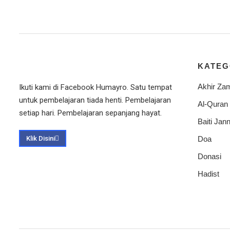
KATEG
Akhir Za
Ikuti kami di Facebook Humayro. Satu tempat
untuk pembelajaran tiada henti. Pembelajaran
Al-Quran
setiap hari. Pembelajaran sepanjang hayat.
Baiti Jann
Klik Disini
Doa
Donasi
Hadist