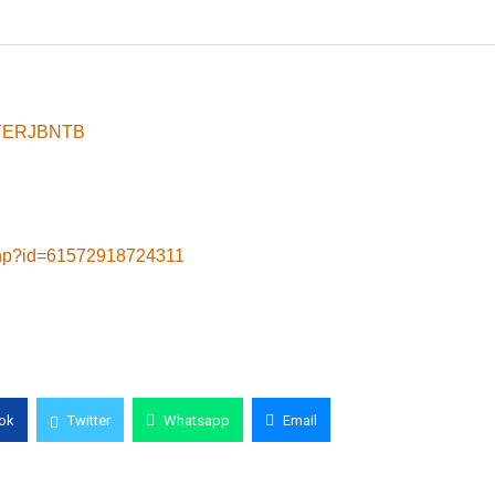
8yYERJBNTB
.php?id=61572918724311
ok
Twitter
Whatsapp
Email