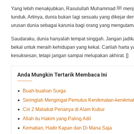
Yang lebih menakjubkan, Rasulullah Muhammad ﷺ menjelaskan bahwa dunia akan datang kepadanya dalam keadaan
tunduk. Artinya, dunia bukan lagi sesuatu yang dikejar 
urusan dunia sebagai karunia bagi orang yang mengutama
Saudaraku, dunia hanyalah tempat singgah. Jangan jadika
bekal untuk meraih kehidupan yang kekal. Carilah harta ya
kesuksesan, tetapi jangan sampai melupakan akhirat. []
Anda Mungkin Tertarik Membaca Ini
Buah-buahan Surga
Seringlah Mengingat Pemutus Kenikmatan-kenikma
Ciri 2 Malaikat Penanya di Alam Kubur
Allah itu Hakim yang Paling Adil
Kematian, Hadir Kapan dan Di Mana Saja