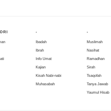
ORI
-
-
man
Ibadah
Muslimah
Ibrah
Nasihat
ati
Info Umat
Ramadhan
Kajian
Sirah
Kisah Nabi-nabi
Tsaqofah
Muhasabah
Tanya Jawab
Yaumul Hisab