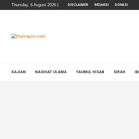
Thursday, 6 August 2026 |
DISCLAIMER
REDAKSI
DONASI
KAJIAN
NASIHAT ULAMA
YAUMUL HISAB
SIRAH
I