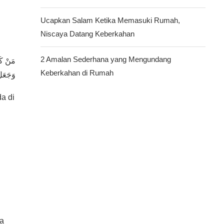
Ucapkan Salam Ketika Memasuki Rumah,
Niscaya Datang Keberkahan
2 Amalan Sederhana yang Mengundang
مَنْ كَ،
Keberkahan di Rumah
وَجَعَلَ
a di
ya