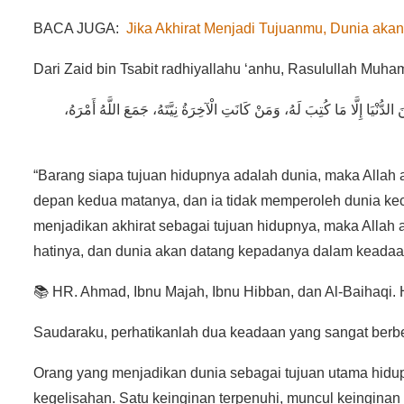
BACA JUGA:
Jika Akhirat Menjadi Tujuanmu, Dunia ak
َ الدُّنْيَا إِلَّا مَا كُتِبَ لَهُ، وَمَنْ كَانَتِ الْآخِرَةُ نِيَّتَهُ، جَمَعَ اللَّهُ أَمْرَهُ
“Barang siapa tujuan hidupnya adalah dunia, maka Allah 
depan kedua matanya, dan ia tidak memperoleh dunia kec
menjadikan akhirat sebagai tujuan hidupnya, maka Allah
hatinya, dan dunia akan datang kepadanya dalam keadaa
📚 HR. Ahmad, Ibnu Majah, Ibnu Hibban, dan Al-Baihaqi. H
Saudaraku, perhatikanlah dua keadaan yang sangat berbe
Orang yang menjadikan dunia sebagai tujuan utama hidup
kegelisahan. Satu keinginan terpenuhi, muncul keinginan y