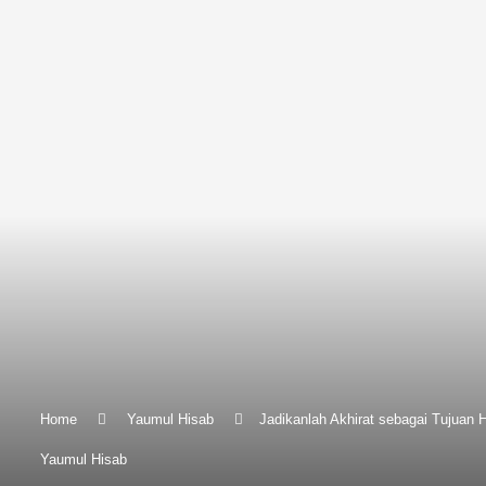
Home
Yaumul Hisab
Jadikanlah Akhirat sebagai Tujuan
Yaumul Hisab