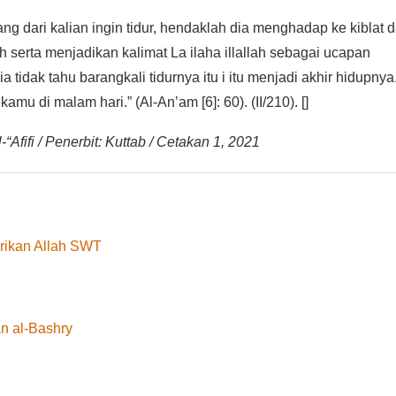
ang dari kalian ingin tidur, hendaklah dia menghadap ke kiblat 
h serta menjadikan kalimat La ilaha illallah sebagai ucapan
ia tidak tahu barangkali tidurnya itu i itu menjadi akhir hidupnya
u di malam hari.” (Al-An’am [6]: 60). (II/210). []
“Afifi / Penerbit: Kuttab / Cetakan 1, 2021
rikan Allah SWT
n al-Bashry