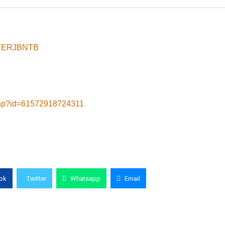
8yYERJBNTB
.php?id=61572918724311
ok
Twitter
Whatsapp
Email