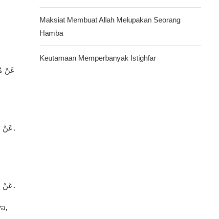
Maksiat Membuat Allah Melupakan Seorang
Hamba
Keutamaan Memperbanyak Istighfar
عَنْ مُ
عَنْ مُجَاهِدٍ قَالَ : إِنَّ الْعَبْدَ إِذا أقبل إلى الله عز وجل يقليم أقبلَ اللهُ بِقُلُوبِ الْمُؤْمِنِينَ إِلَيْهِ.
عَنْ مُجَاهِدٍ قَالَ : لا تجد النظر إلى أحبك ولا تسأله من أين جنت وأين تذهب.
a,