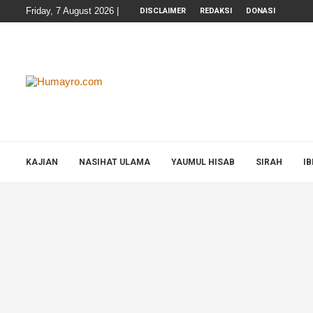
Friday, 7 August 2026 |
DISCLAIMER
REDAKSI
DONASI
KAJIAN
NASIHAT ULAMA
YAUMUL HISAB
SIRAH
I