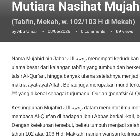
Mutiara Nasihat Mujahi
(Tabl'in, Mekah, w. 102/103 H di Mekah)
by
Abu Umar
08/06/2026
0 comments
89
views
Nama Mujahid bin Jabar رحمه الله menempati kedudukan yang sangat mulia dalam sejarah keilmuan Islam. Beliau termasuk
ulama besar dari kalangan tabi’in yang tumbuh dan be
tafsir Al-Qur’an, hingga banyak ulama setelahnya menja
makna ayat-ayat Allah. Beliau juga merupakan murid terk
ﷺ yang dikenal sebagai turjumanul Qur’an (penafsir Al-Qu
Kesungguhan Mujahid رحمه الله dalam menuntut ilmu menjadi inspirasi sepanjang zaman. Diriwayatkan bahwa beliau
membaca Al-Qur’an di hadapan Ibnu Abbas berkali-kali, b
Dengan ketekunan tersebut, beliau tumbuh menjadi salah sa
tahun 102 atau 103 H di Makkah, namun warisan keilmua