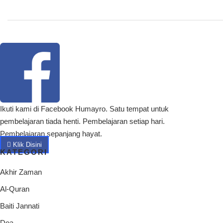
Ikuti kami di Facebook Humayro. Satu tempat untuk
pembelajaran tiada henti. Pembelajaran setiap hari.
Pembelajaran sepanjang hayat.
Klik Disini
KATEGORI
Akhir Zaman
Al-Quran
Baiti Jannati
Doa