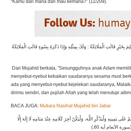
“Kamu dari mana dan mau kemana?” (11/209).
 بِخَيْرٍ قَالَتِ الْمَلَائِكَةُ : وَلَكَ بِمِثْلِهِ وَإِذَا ذَكَرَهُ بِسُوءٍ قَالَتِ الْمَلَائِكَةُ
Dari Mujahid berkata, “Sesungguhnya anak Adam memiliki
menyebut-nyebut kebaikan saudaranya sesama musl berk
ada yang menyebut-nyebut kejelekan saudaranya, Malaikat
dirimu sendiri, dan pujilah Allah yang telah menutupi aibmu
BACA JUGA:
Mutiara Nasihat Mujahid bin Jabar
 عَلَى يَمِينِهِ وَلْيَذْكُرِ اللَّهَ، وَلْيَكُنْ آخِرَ كَلَامِهِ عِنْدَ مَنَامِهِ لَا إِلَهَ إِلَّا
َيْلِ ” (سورة الأنعام آية 60