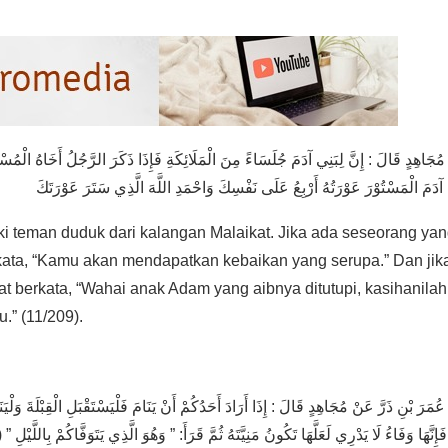
ُجَاهِدٍ قَالَ : إِنَّ لِبَنِي آدَمَ جُلَسَاءً مِنَ الْمَلَائِكَةِ فَإِذَا ذَكَرَ الرَّجُلُ أَخَاهُ الْمُسْلِمَ
 teman duduk dari kalangan Malaikat. Jika ada seseorang ya
ata, “Kamu akan mendapatkan kebaikan yang serupa.” Dan jik
 berkata, “Wahai anak Adam yang aibnya ditutupi, kasihanilah
.” (11/209).
ُمَرَ بْنِ ذَرَّ عَنْ مُجَاهِدٍ قَالَ : إِذَا أَرَادَ أَحَدُكُمْ أَنْ يَنَامَ فَلْيَسْتَقْبَلِ الْقِبْلَةَ وَلْيَنَمْ
، فَإِنَّهَا وَفَاءُ لَا يَدْرِي لَعَلَّهَا تَكُونُ مَنِيَّتَهُ ثُمَّ قَرَأَ: ” وَهُوَ الَّذِي يَتَوَفَّاكُمْ بِاللّ