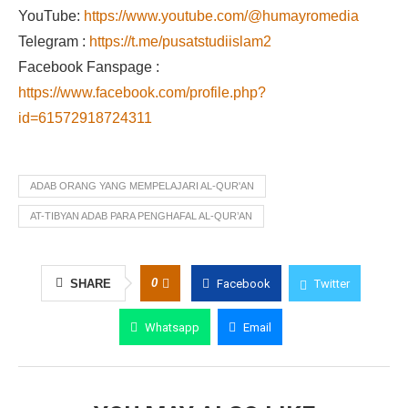
YouTube:
https://www.youtube.com/@humayromedia
Telegram :
https://t.me/pusatstudiislam2
Facebook Fanspage :
https://www.facebook.com/profile.php?
id=61572918724311
ADAB ORANG YANG MEMPELAJARI AL-QUR'AN
AT-TIBYAN ADAB PARA PENGHAFAL AL-QUR’AN
0
SHARE
Facebook
Twitter
Whatsapp
Email