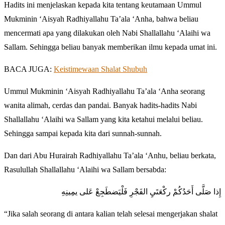
Hadits ini menjelaskan kepada kita tentang keutamaan Ummul
Mukminin ‘Aisyah Radhiyallahu Ta’ala ‘Anha, bahwa beliau
mencermati apa yang dilakukan oleh Nabi Shallallahu ‘Alaihi wa
Sallam. Sehingga beliau banyak memberikan ilmu kepada umat ini.
BACA JUGA:
Keistimewaan Shalat Shubuh
Ummul Mukminin ‘Aisyah Radhiyallahu Ta’ala ‘Anha seorang
wanita alimah, cerdas dan pandai. Banyak hadits-hadits Nabi
Shallallahu ‘Alaihi wa Sallam yang kita ketahui melalui beliau.
Sehingga sampai kepada kita dari sunnah-sunnah.
Dan dari Abu Hurairah Radhiyallahu Ta’ala ‘Anhu, beliau berkata,
Rasulullah Shallallahu ‘Alaihi wa Sallam bersabda:
إِذا صَلَّى أَحَدُكُمْ ركْعَتَيِ الفَجْرِ فَلْيَضطَجِعْ عَلى يمِينِهِ
“Jika salah seorang di antara kalian telah selesai mengerjakan shalat