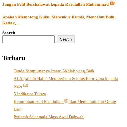
Jangan Pelit Bershalawat kepada Rasulullah Muhammad ﷺ
Apakah Memotong Kuku, Mencukur Kumis, Mencabut Bulu
Ketiak,...
Search
Search
Terbaru
Tanda Sempurnanya Iman: Akhlak yang Baik
Al-Aqra’ bin Habis Memberikan Seratus Ekor Unta kepada
Nabi ﷺ
5 Indikator Takwa
Kemurahan Hati Rasulullah ﷺ dan Mendahulukan Orang
Lain
Perintah Salat pada Masa Awal Dakwah