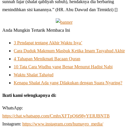
sunnah fajar (shalat qabliyah subuh), hendaknya dia berbaring
menindihkan sisi kanannya.” (HR. Abu Dawud dan Tirmidzi) []
Anda Mungkin Tertarik Membaca Ini
3 Pendapat tentang Akhir Waktu Isya’
Cara Duduk Makmum Masbuk Ketika Imam Tasyahud Akhir
4 Tahapan Menikmati Bacaan Quran
10 Tata Cara Wudhu yang Benar Menurut Hadist Nabi
Waktu Shalat Tahajud
Kenapa Shalat Ada yang Dilakukan dengan Suara Nyaring?
Ikuti kami selengkapnya di:
WhatsApp:
https://chat.whatsapp.com/CmhxXFTpO6t98yYERJBNTB
Instagram:
https://www.instagram.com/humayro_media/