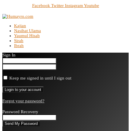
Facebook
Twitter
Instagram
Youtube
Kajian
Nasihat Ulama
Yaumul Hisab
Sirah
Ibrah
Sign In
Keep me signed in until I sign out
Forgot your password?
Password Recovery