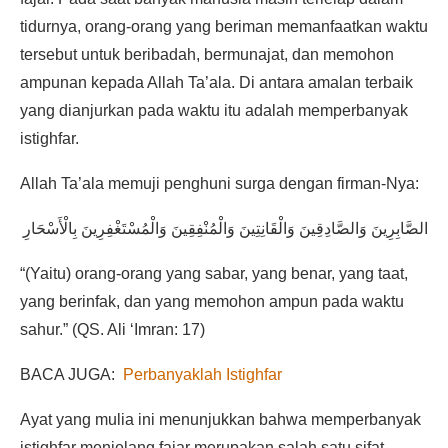
tidurnya, orang-orang yang beriman memanfaatkan waktu
tersebut untuk beribadah, bermunajat, dan memohon
ampunan kepada Allah Ta’ala. Di antara amalan terbaik
yang dianjurkan pada waktu itu adalah memperbanyak
istighfar.
Allah Ta’ala memuji penghuni surga dengan firman-Nya:
الصَّابِرِينَ وَالصَّادِقِينَ وَالْقَانِتِينَ وَالْمُنْفِقِينَ وَالْمُسْتَغْفِرِينَ بِالْأَسْحَارِ
“(Yaitu) orang-orang yang sabar, yang benar, yang taat,
yang berinfak, dan yang memohon ampun pada waktu
sahur.” (QS. Ali ‘Imran: 17)
BACA JUGA:
Perbanyaklah Istighfar
Ayat yang mulia ini menunjukkan bahwa memperbanyak
istighfar menjelang fajar merupakan salah satu sifat