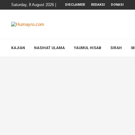
Saturday, 8 August 2026 |
DISCLAIMER
REDAKSI
DONASI
KAJIAN
NASIHAT ULAMA
YAUMUL HISAB
SIRAH
I