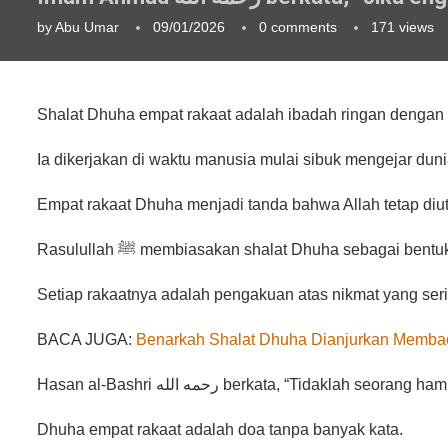
by
Abu Umar
09/01/2026
0 comments
171
views
Shalat Dhuha empat rakaat adalah ibadah ringan dengan 
Ia dikerjakan di waktu manusia mulai sibuk mengejar duni
Empat rakaat Dhuha menjadi tanda bahwa Allah tetap di
Rasulullah ﷺ membiasakan shalat Dhuha sebagai bent
Setiap rakaatnya adalah pengakuan atas nikmat yang seri
BACA JUGA:
Benarkah Shalat Dhuha Dianjurkan Memba
Hasan al-Bashri رحمه الله berkata, “Tid
Dhuha empat rakaat adalah doa tanpa banyak kata.