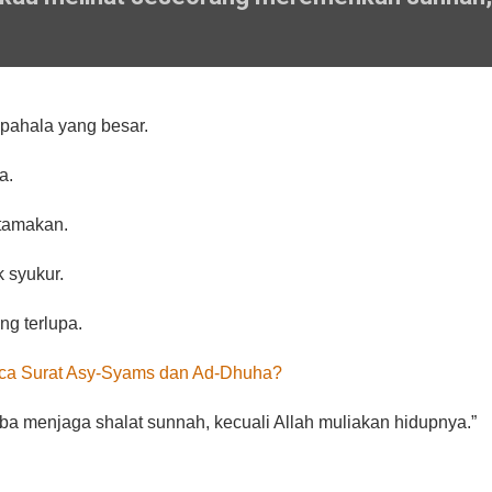
pahala yang besar.
a.
utamakan.
uk syukur.
ng terlupa.
ca Surat Asy-Syams dan Ad-Dhuha?
aklah seorang hamba menjaga shalat sunnah, kecuali Allah muliakan hidupnya.”