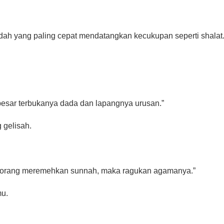
ku tidak melihat ibadah yang paling cepat mendatangkan kecukupan seperti shalat
alah sebab terbesar terbukanya dada dan lapangnya urusan.”
 gelisah.
au melihat seseorang meremehkan sunnah, maka ragukan agamanya.”
mu.