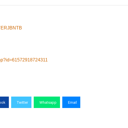
8yYERJBNTB
.php?id=61572918724311
ook
Twitter
Whatsapp
Email