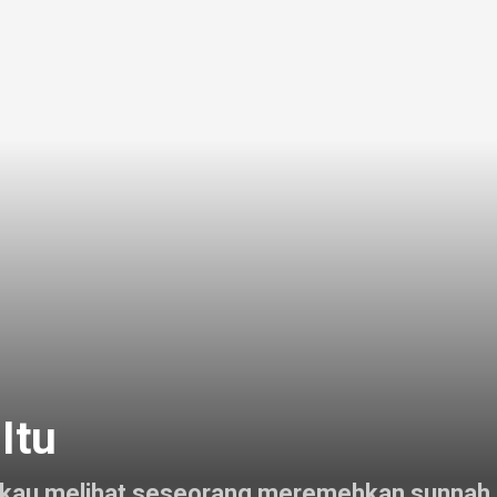
Itu
berkata, “Jika engkau melihat seseorang meremehkan 