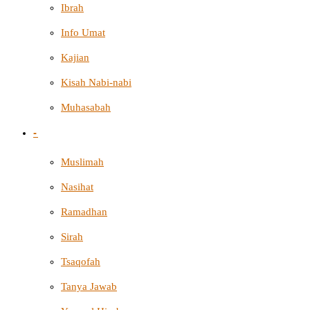
Ibrah
Info Umat
Kajian
Kisah Nabi-nabi
Muhasabah
-
Muslimah
Nasihat
Ramadhan
Sirah
Tsaqofah
Tanya Jawab