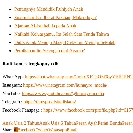
Pentingnya Mendidik Ruhiyah Anak
Suami dan Istri Ibarat Pakaian, Maksudnya?
Ajarkan Al-Fatihah kepada Anak
Nafkahi Keluargamu, Itu Salah Satu Tanda Takwa
Didik Anak Menuju Masjid Sebelum Menuju Sekolah
Pernikahan Itu Setengah dari Agama?
Ikuti kami selengkapnya di:
WhatsApp:
https://chat.whatsapp.com/CmhxXFTpO6t98yYERJBN
Instagram:
https://www.instagram.com/humayro_media/
YouTube:
https://www.youtube.com/@humayromedia
Telegram :
https://t.me/pusatstudiislam2
Facebook Fanspage :
https://www.facebook.com/profile.php?id=61
Anak Usia 2 Tahun
Anak Usia 6 Tahun
Peran Ayah
Peran Bunda
Pera
Share
0
Facebook
Twitter
Whatsapp
Email