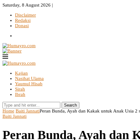
Saturday, 8 August 2026 |
Disclaimer
Redaksi
Donasi
Kajian
Nasihat Ulama
Yaumul Hisab
Sirah
Ibrah
Search
Home
Baiti Jannati
Peran Bunda, Ayah dan Kakak untuk Anak Usia 2 s
Baiti Jannati
Peran Bunda, Ayah dan K