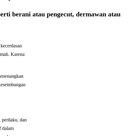
rti berani atau pengecut, dermawan atau
n kecerdasan
rumah. Karena
 menenangkan
 keseimbangan
 perilaku, dan
f dalam