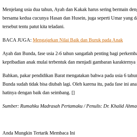
Menjelang usia dua tahun, Ayah dan Kakak harus sering bermain denga
bersama kedua cucunya Hasan dan Husein, juga seperti Umar yang d
tersebut tentu patut kita teladani.
BACA JUGA:
Mengajarkan Nilai Baik dan Buruk pada Anak
Ayah dan Bunda, fase usia 2-6 tahun sangatlah penting bagi perkemban
kepribadian anak mulai terbentuk dan menjadi gambaran karakternya p
Bahkan, pakar pendidikan Barat mengatakan bahwa pada usia 6 tahun
Bunda sudah tidak bisa diubah lagi. Oleh karena itu, pada fase ini
hatinya dengan baik dan seimbang. []
Sumber: Rumahku Madrasah Pertamaku / Penulis: Dr. Khalid Ahmad 
Anda Mungkin Tertarik Membaca Ini