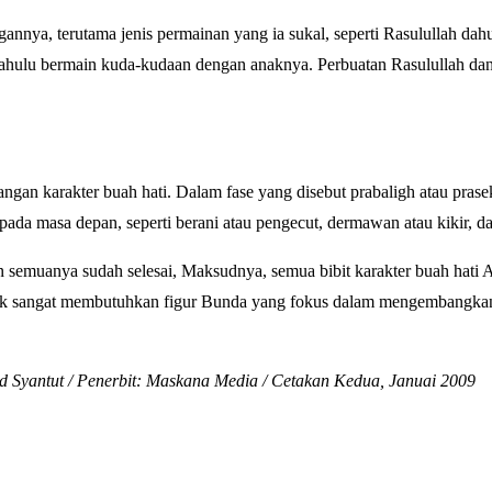
nnya, terutama jenis permainan yang ia sukal, seperti Rasulullah dah
ahulu bermain kuda-kudaan dengan anaknya. Perbuatan Rasulullah da
gan karakter buah hati. Dalam fase yang disebut prabaligh atau prasek
ada masa depan, seperti berani atau pengecut, dermawan atau kikir, d
 semuanya sudah selesai, Maksudnya, semua bibit karakter buah hati 
 anak sangat membutuhkan figur Bunda yang fokus dalam mengembangkan
Syantut / Penerbit: Maskana Media / Cetakan Kedua, Januai 2009