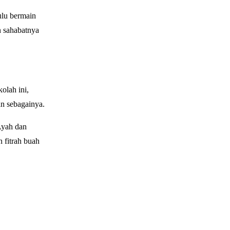
ulu bermain
n sahabatnya
olah ini,
an sebagainya.
Ayah dan
 fitrah buah