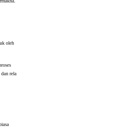
ermakna.
uk oleh
proses
 dan rela
biasa