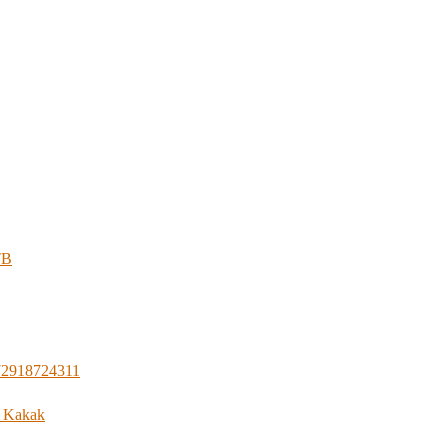
TB
572918724311
n Kakak