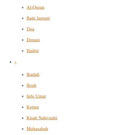
Al-Quran
Baiti Jannati
Doa
Donasi
Hadist
-
Ibadah
Ibrah
Info Umat
Kajian
Kisah Nabi-nabi
Muhasabah