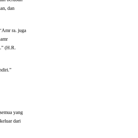
ian, dan
‘Amr ra. juga
hamr
.” (H.R.
diri.”
 semua yang
eluar dari