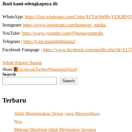
Ikuti kami selengkapnya di:
WhatsApp:
https://chat.whatsapp.com/CmhxXFTpO6t98yYERJBN
Instagram:
https://www.instagram.com/humayro_media/
YouTube:
https://www.youtube.com/@humayromedia
Telegram :
https://t.me/pusatstudiislam2
Facebook Fanspage :
https://www.facebook.com/profile.php?id=61
Sebab Khamr Haram
Share
0
Facebook
Twitter
Whatsapp
Email
Search
Search
Terbaru
Allah Menghinakan Orang yang Meremehkan-
Nya
Maksiat Membuat Allah Melupakan Seorang