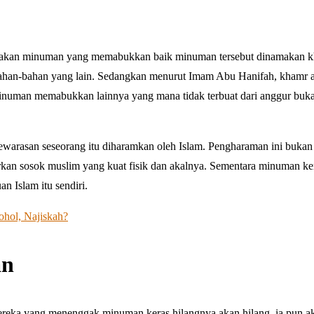
pakan minuman yang memabukkan baik minuman tersebut dinamakan 
 bahan-bahan yang lain. Sedangkan menurut Imam Abu Hanifah, khamr 
numan memabukkan lainnya yang mana tidak terbuat dari anggur buk
rasan seseorang itu diharamkan oleh Islam. Pengharaman ini bukan 
rkan sosok muslim yang kuat fisik dan akalnya. Sementara minuman ker
an Islam itu sendiri.
ol, Najiskah?
an
ereka yang menenggak minuman keras hilangnya akan hilang. ia pun a