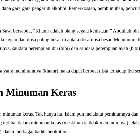
a, dana gara-gara pengaruh alkohol. Pemerkosaan, pembunuhan, pencur
Saw. bersabda, “Khamr adalah biang segala kenistaan.” Abdullah bin 
ekejian dan dosa paling besar di antara dosa-dosa besar. Meminum k
unya, saudara perempuan ibu (bibi) dan saudara perempuan ayah (bibi)
a yang meminumnya (khamr) maka dapat berbuat nista terhadap ibu sen
m Minuman Keras
kan minuman keras. Tak hanya itu, Islam pun melaknat peminumnya dan
terlibat dalam minuman keras (meskipun ia tidak meminumnya) telah k
iman. Hal tersebut sudah sangat tegas disampaikan oleh Rasulullah ﷺ dalam berbagai hadits berikut ini: