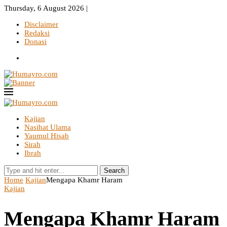
Thursday, 6 August 2026 |
Disclaimer
Redaksi
Donasi
Kajian
Nasihat Ulama
Yaumul Hisab
Sirah
Ibrah
Search
Home
Kajian
Mengapa Khamr Haram
Kajian
Mengapa Khamr Haram