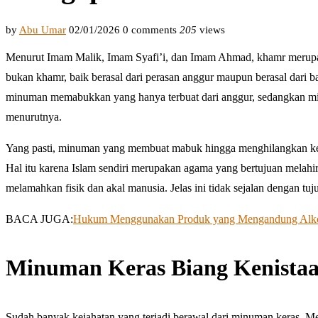
by
Abu Umar
02/01/2026
0 comments
205
views
Menurut Imam Malik, Imam Syafi’i, dan Imam Ahmad, khamr meru
bukan khamr, baik berasal dari perasan anggur maupun berasal dari
minuman memabukkan yang hanya terbuat dari anggur, sedangkan mi
menurutnya.
Yang pasti, minuman yang membuat mabuk hingga menghilangkan kewa
Hal itu karena Islam sendiri merupakan agama yang bertujuan melahi
melamahkan fisik dan akal manusia. Jelas ini tidak sejalan dengan tuju
BACA JUGA:
Hukum Menggunakan Produk yang Mengandung Alkoh
Minuman Keras Biang Kenista
Sudah banyak kejahatan yang terjadi berawal dari minuman keras. M