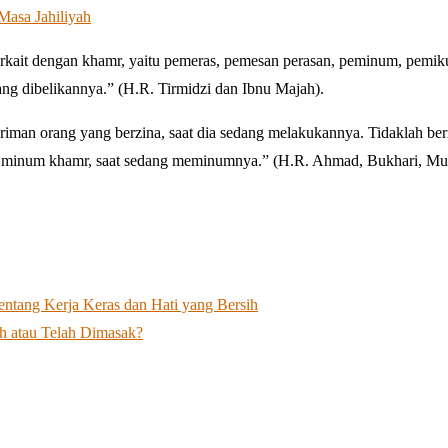
asa Jahiliyah
ang dibelikannya.” (H.R. Tirmidzi dan Ibnu Majah).
ang minum khamr, saat sedang meminumnya.” (H.R. Ahmad, Bukhari, Mu
tentang Kerja Keras dan Hati yang Bersih
h atau Telah Dimasak?