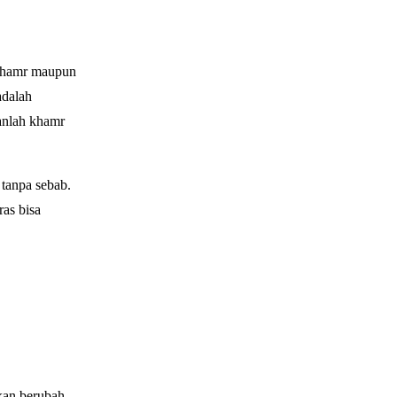
khamr maupun
adalah
anlah khamr
tanpa sebab.
as bisa
kan berubah