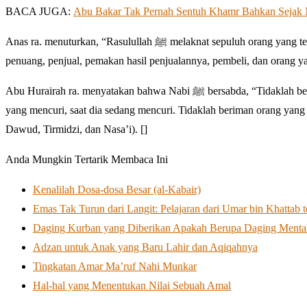
BACA JUGA:
Abu Bakar Tak Pernah Sentuh Khamr Bahkan Sejak M
Anas ra. menuturkan, “Rasulullah ﷺ melaknat sepuluh orang yang terkait dengan khamr, yaitu pemeras, pemesan perasan, peminum, pemikul, pemesan,
penuang, penjual, pemakan hasil penjualannya, pembeli, dan orang y
Abu Hurairah ra. menyatakan bahwa Nabi ﷺ bersabda, “Tidaklah beriman orang yang berzina, saat dia sedang melakukannya. Tidaklah beriman orang
yang mencuri, saat dia sedang mencuri. Tidaklah beriman orang y
Dawud, Tirmidzi, dan Nasa’i). []
Anda Mungkin Tertarik Membaca Ini
Kenalilah Dosa-dosa Besar (al-Kabair)
Emas Tak Turun dari Langit: Pelajaran dari Umar bin Khattab 
Daging Kurban yang Diberikan Apakah Berupa Daging Menta
Adzan untuk Anak yang Baru Lahir dan Aqiqahnya
Tingkatan Amar Ma’ruf Nahi Munkar
Hal-hal yang Menentukan Nilai Sebuah Amal