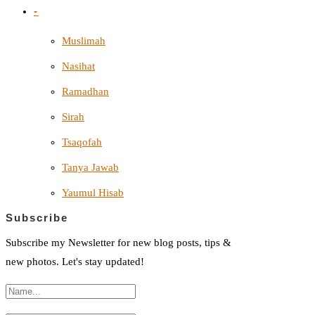
-
Muslimah
Nasihat
Ramadhan
Sirah
Tsaqofah
Tanya Jawab
Yaumul Hisab
Subscribe
Subscribe my Newsletter for new blog posts, tips &
new photos. Let's stay updated!