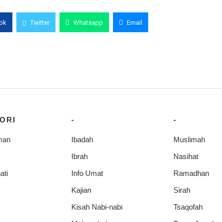
ok
Twitter
Whatsapp
Email
ORI
-
-
man
Ibadah
Muslimah
Ibrah
Nasihat
ati
Info Umat
Ramadhan
Kajian
Sirah
Kisah Nabi-nabi
Tsaqofah