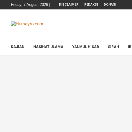
Friday, 7 August 2026 |
DISCLAIMER
REDAKSI
DONASI
KAJIAN
NASIHAT ULAMA
YAUMUL HISAB
SIRAH
I