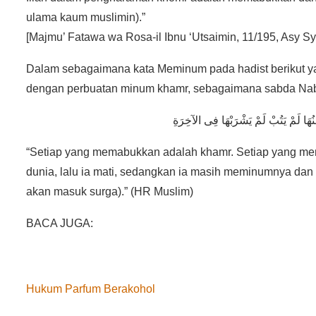
ulama kaum muslimin).”
[Majmu’ Fatawa wa Rosa-il Ibnu ‘Utsaimin, 11/195, Asy Sy
Dalam sebagaimana kata Meminum pada hadist berikut ya
dengan perbuatan minum khamr, sebagaimana sabda Nabi 
هَا لَمْ يَتُبْ لَمْ يَشْرَبْهَا فِى الآخِرَةِ
“Setiap yang memabukkan adalah khamr. Setiap yang m
dunia, lalu ia mati, sedangkan ia masih meminumnya dan 
akan masuk surga).” (HR Muslim)
BACA JUGA:
Hukum Parfum Berakohol