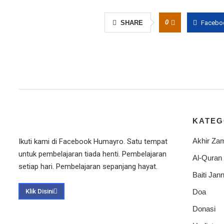
0
SHARE
Facebo
KATEG
Akhir Za
Ikuti kami di Facebook Humayro. Satu tempat
untuk pembelajaran tiada henti. Pembelajaran
Al-Quran
setiap hari. Pembelajaran sepanjang hayat.
Baiti Jann
Klik Disini
Doa
Donasi