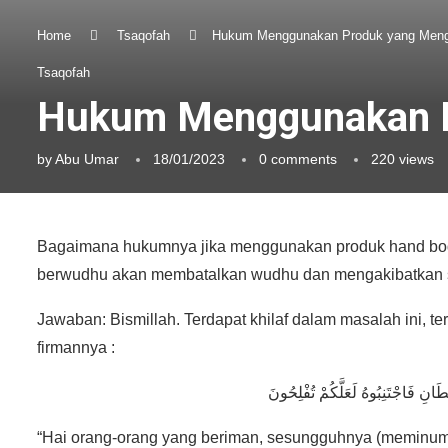
Home
Tsaqofah
Hukum Menggunakan Produk yang Menga
Tsaqofah
Hukum Menggunakan Pr
by
Abu Umar
18/01/2023
0 comments
220
views
Bagaimana hukumnya jika menggunakan produk hand body
berwudhu akan membatalkan wudhu dan mengakibatkan sha
Jawaban: Bismillah. Terdapat khilaf dalam masalah ini, t
firmannya :
طَانِ فَاجْتَنِبُوهُ لَعَلَّكُمْ تُفْلِحُونَ
“Hai orang-orang yang beriman, sesungguhnya (meminum) 