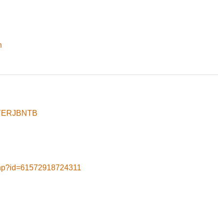
h
8yYERJBNTB
.php?id=61572918724311