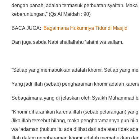
dengan panah, adalah termasuk perbuatan syaitan. Maka 
keberuntungan.” (Qs Al Maidah : 90)
BACA JUGA:
Bagaimana Hukumnya Tidur di Masjid
Dan juga sabda Nabi shallallahu ‘alaihi wa sallam,
“Setiap yang memabukkan adalah khomr. Setiap yang me
Yang jadi illah (sebab) pengharaman khomr adalah kar
Sebagaimana yang di jelaskan oleh Syaikh Muhammad bin 
“Khomr diharamkan karena illah (sebab pelarangan) yan
Jika illah tersebut hilang, maka pengharamannya pun hil
wa ‘adaman (hukum itu ada dilihat dari ada atau tidak adan
Illah dalam pengharaman khomr adalah memabukkan dan ill