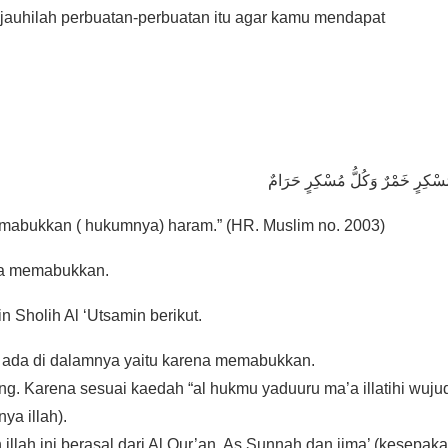
jauhilah perbuatan-perbuatan itu agar kamu mendapat
ُسْكِرٍ خَمْرٌ وَكُلُّ مُسْكِرٍ حَرَامٌ
mabukkan ( hukumnya) haram.” (HR. Muslim no. 2003)
ena memabukkan.
Sholih Al ‘Utsamin berikut.
g ada di dalamnya yaitu karena memabukkan.
ang. Karena sesuai kaedah “al hukmu yaduuru ma’a illatihi wuju
ya illah).
ah ini berasal dari Al Qur’an, As Sunnah dan ijma’ (kesepaka