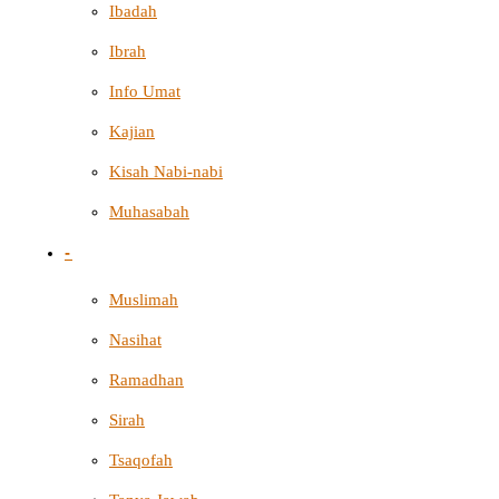
Ibadah
Ibrah
Info Umat
Kajian
Kisah Nabi-nabi
Muhasabah
-
Muslimah
Nasihat
Ramadhan
Sirah
Tsaqofah