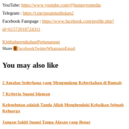
YouTube:
https://www.youtube.com/@humayromedia
Telegram :
https://t.me/pusatstudiislam2
Facebook Fanspage :
https://www.facebook.com/profile.php?
id=61572918724311
Khitbah
pernikahan
Pertunangan
Share
0
Facebook
Twitter
Whatsapp
Email
You may also like
2 Amalan Sederhana yang Mengundang Keberkahan di Rumah
7 Kriteria Suami Idaman
Kelembutan adalah Tanda Allah Menghendaki Kebaikan Sebuah
Keluarga
Jangan Sakiti Suami Tanpa Alasan yang Benar